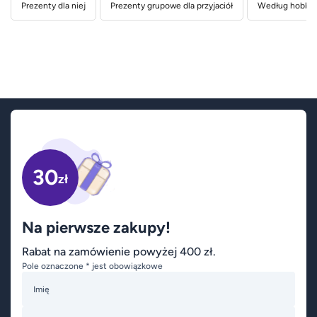
Prezenty dla niej
Prezenty grupowe dla przyjaciół
Według hobby 
30
zł
Na pierwsze zakupy!
Rabat na zamówienie powyżej 400 zł.
Pole oznaczone * jest obowiązkowe
Imię