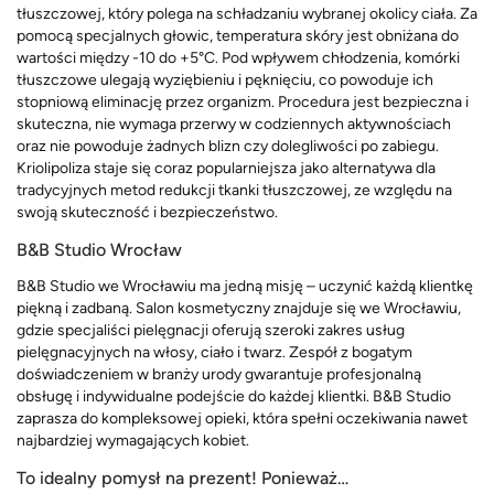
tłuszczowej, który polega na schładzaniu wybranej okolicy ciała. Za
pomocą specjalnych głowic, temperatura skóry jest obniżana do
wartości między -10 do +5°C. Pod wpływem chłodzenia, komórki
tłuszczowe ulegają wyziębieniu i pęknięciu, co powoduje ich
stopniową eliminację przez organizm. Procedura jest bezpieczna i
skuteczna, nie wymaga przerwy w codziennych aktywnościach
oraz nie powoduje żadnych blizn czy dolegliwości po zabiegu.
Kriolipoliza staje się coraz popularniejsza jako alternatywa dla
tradycyjnych metod redukcji tkanki tłuszczowej, ze względu na
swoją skuteczność i bezpieczeństwo.
B&B Studio Wrocław
B&B Studio we Wrocławiu ma jedną misję – uczynić każdą klientkę
piękną i zadbaną. Salon kosmetyczny znajduje się we Wrocławiu,
gdzie specjaliści pielęgnacji oferują szeroki zakres usług
pielęgnacyjnych na włosy, ciało i twarz. Zespół z bogatym
doświadczeniem w branży urody gwarantuje profesjonalną
obsługę i indywidualne podejście do każdej klientki. B&B Studio
zaprasza do kompleksowej opieki, która spełni oczekiwania nawet
najbardziej wymagających kobiet.
To idealny pomysł na prezent! Ponieważ…