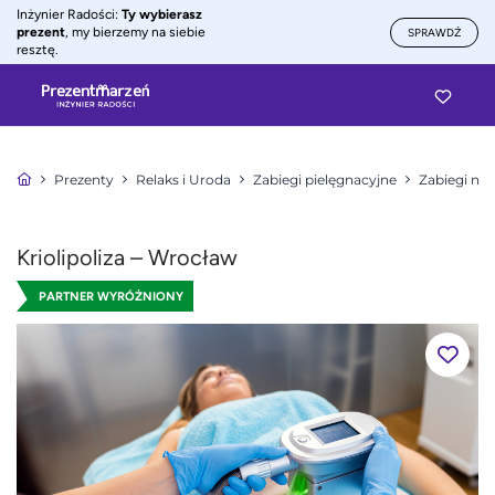
Inżynier Radości:
Ty wybierasz
prezent
, my bierzemy na siebie
SPRAWDŹ
resztę.
Prezenty
Relaks i Uroda
Zabiegi pielęgnacyjne
Zabiegi na 
Kriolipoliza – Wrocław
PARTNER WYRÓŻNIONY