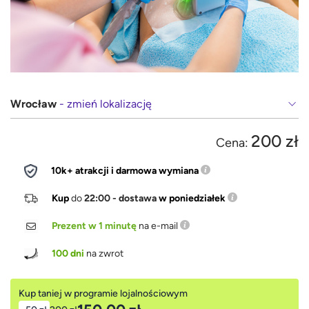
Wrocław
- zmień lokalizację
200 zł
Cena:
10k+ atrakcji i darmowa wymiana
Kup
do
22:00 - dostawa
w poniedziałek
Prezent w 1 minutę
na e-mail
100 dni
na zwrot
Kup taniej w programie lojalnościowym