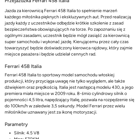
Przejażdżka Ferrari 458 Italia
Jazda za kierownicą Ferrari 458 Italia to spełnienie marzeń
każdego miłośnika pięknych i ekskluzywnych aut. Przed realizacją
jazdy każdy z uczestników odbędzie krótkie szkolenie z zasad
bezpieczeństwa obowiązujących na torze. Po zapoznaniu się z
ogólnymi zasadami, uczestnik będzie mógł zasiąść za kierownicą
super samochodu i wykonać jazdę. Kierującemu przez cały czas
towarzyszyć będzie doświadczony kierowca rajdowy, który zajmie
miejsce pasażera i będzie udzielał cennych rad.
Ferrari 458 Italia
Ferrari 458 Italia to sportowy model samochodu włoskiej
produkcji, który przyciąga uwagę nie tylko wyglądem, ale także
dźwiękiem oraz prędkością. Italia jest następcą modelu 430, a jego
premiera miała miejsce w 2009 roku. 8-śmio cylindrowy silnik o
pojemności 4,5 litra, napędzający Italię, pozwala na rozpędzenie się
do 100km/h w zaledwie 3,5 sekundy. Model Ferrari przez wielu
miłośników uznawany jest za ikonę motoryzacji.
Parametry
Silnik: 4.5 V8