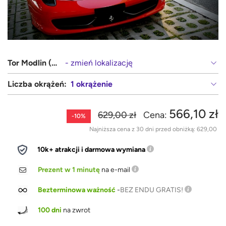
Tor Modlin (Warszawa, Płock)
- zmień lokalizację
Liczba okrążeń:
1 okrążenie
566,10 zł
629,00 zł
Cena:
-10%
Najniższa cena z 30 dni przed obniżką:
629,00
10k+ atrakcji i darmowa wymiana
Prezent w 1 minutę
na e-mail
Bezterminowa ważność
-
BEZ ENDU GRATIS!
100 dni
na zwrot