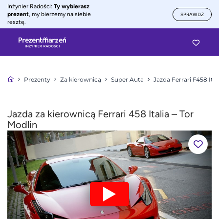
Inżynier Radości:
Ty wybierasz
prezent
, my bierzemy na siebie
SPRAWDŹ
resztę.
Prezenty
Za kierownicą
Super Auta
Jazda Ferrari F458 Ital
Jazda za kierownicą Ferrari 458 Italia – Tor
Modlin