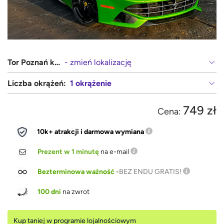
Tor Poznań karting
- zmień lokalizację
Liczba okrążeń:
1 okrążenie
749 zł
Cena:
10k+ atrakcji i darmowa wymiana
Prezent w 1 minutę
na e-mail
Bezterminowa ważność
-
BEZ ENDU GRATIS!
100 dni
na zwrot
Kup taniej w programie lojalnościowym