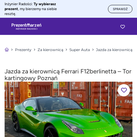
Inżynier Radości:
Ty wybierasz
prezent
, my bierzemy na siebie
SPRAWDŹ
resztę.
Prezenty
Za kierownicą
Super Auta
Jazda za kierownicą Fe
Jazda za kierownicą Ferrari F12berlinetta – Tor
kartingowy Poznań