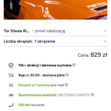
Tor Silesia Ring (Kamień Śląski, Opole)
- zmień lokalizację
Liczba okrążeń:
1 okrążenie
829 zł
Cena:
10k+ atrakcji i darmowa wymiana
Kup
do
22:00 - dostawa
jutro
Prezent w 1 minutę
na e-mail
Bezterminowa ważność
-
BEZ ENDU GRATIS!
100 dni
na zwrot