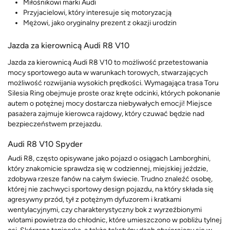
Miłośnikowi marki Audi
Przyjacielowi, który interesuje się motoryzacją
Mężowi, jako oryginalny prezent z okazji urodzin
Jazda za kierownicą Audi R8 V10
Jazda za kierownicą Audi R8 V10 to możliwość przetestowania
mocy sportowego auta w warunkach torowych, stwarzających
możliwość rozwijania wysokich prędkości. Wymagająca trasa Toru
Silesia Ring obejmuje proste oraz kręte odcinki, których pokonanie
autem o potężnej mocy dostarcza niebywałych emocji! Miejsce
pasażera zajmuje kierowca rajdowy, który czuwać będzie nad
bezpieczeństwem przejazdu.
Audi R8 V10 Spyder
Audi R8, często opisywane jako pojazd o osiągach Lamborghini,
który znakomicie sprawdza się w codziennej, miejskiej jeździe,
zdobywa rzesze fanów na całym świecie. Trudno znaleźć osobę,
której nie zachwyci sportowy design pojazdu, na który składa się
agresywny przód, tył z potężnym dyfuzorem i kratkami
wentylacyjnymi, czy charakterystyczny bok z wyrzeźbionymi
wlotami powietrza do chłodnic, które umieszczono w pobliżu tylnej