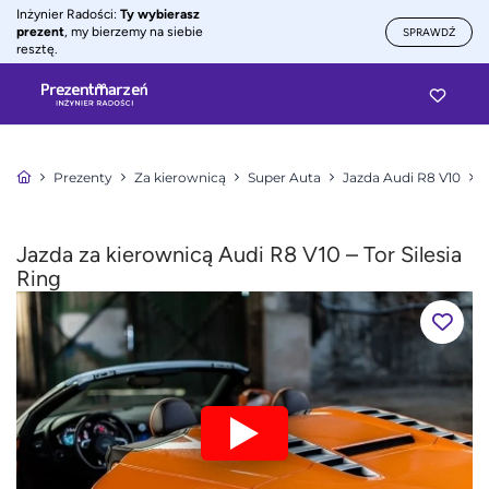
Inżynier Radości:
Ty wybierasz
prezent
, my bierzemy na siebie
SPRAWDŹ
resztę.
Prezenty
Za kierownicą
Super Auta
Jazda Audi R8 V10
J
Jazda za kierownicą Audi R8 V10 – Tor Silesia
Ring