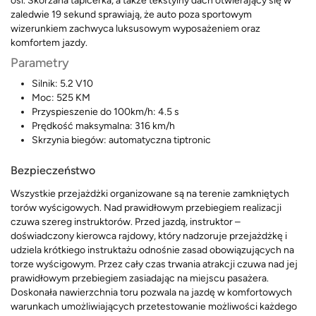
osi. Skórzana tapicerka, a także tekstylny dach otwierający się w
zaledwie 19 sekund sprawiają, że auto poza sportowym
wizerunkiem zachwyca luksusowym wyposażeniem oraz
komfortem jazdy.
Parametry
Silnik: 5.2 V10
Moc: 525 KM
Przyspieszenie do 100km/h: 4.5 s
Prędkość maksymalna: 316 km/h
Skrzynia biegów: automatyczna tiptronic
Bezpieczeństwo
Wszystkie przejażdżki organizowane są na terenie zamkniętych
torów wyścigowych. Nad prawidłowym przebiegiem realizacji
czuwa szereg instruktorów. Przed jazdą, instruktor –
doświadczony kierowca rajdowy, który nadzoruje przejażdżkę i
udziela krótkiego instruktażu odnośnie zasad obowiązujących na
torze wyścigowym. Przez cały czas trwania atrakcji czuwa nad jej
prawidłowym przebiegiem zasiadając na miejscu pasażera.
Doskonała nawierzchnia toru pozwala na jazdę w komfortowych
warunkach umożliwiających przetestowanie możliwości każdego