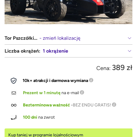
Tor Pszczółki (Gdańsk, Pruszcz Gdański)
- zmień lokalizację
Liczba okrążeń:
1 okrążenie
389 zł
Cena:
10k+ atrakcji i darmowa wymiana
Prezent w 1 minutę
na e-mail
Bezterminowa ważność
-
BEZ ENDU GRATIS!
100 dni
na zwrot
Kup taniej w programie lojalnościowym