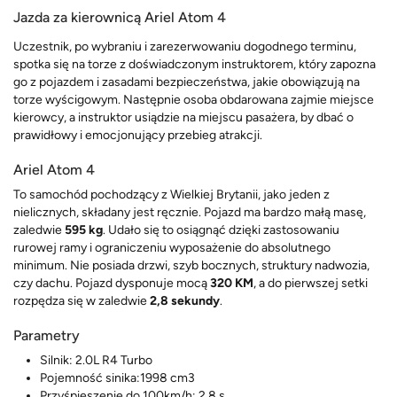
Jazda za kierownicą Ariel Atom 4
Uczestnik, po wybraniu i zarezerwowaniu dogodnego terminu,
spotka się na torze z doświadczonym instruktorem, który zapozna
go z pojazdem i zasadami bezpieczeństwa, jakie obowiązują na
torze wyścigowym. Następnie osoba obdarowana zajmie miejsce
kierowcy, a instruktor usiądzie na miejscu pasażera, by dbać o
prawidłowy i emocjonujący przebieg atrakcji.
Ariel Atom 4
To samochód pochodzący z Wielkiej Brytanii, jako jeden z
nielicznych, składany jest ręcznie. Pojazd ma bardzo małą masę,
zaledwie
595 kg
. Udało się to osiągnąć dzięki zastosowaniu
rurowej ramy i ograniczeniu wyposażenie do absolutnego
minimum. Nie posiada drzwi, szyb bocznych, struktury nadwozia,
czy dachu. Pojazd dysponuje mocą
320 KM
, a do pierwszej setki
rozpędza się w zaledwie
2,8 sekundy
.
Parametry
Silnik:
2.0L R4 Turbo
Pojemność sinika:
1998 cm3
Przyśpieszenie do 100km/h:
2,8 s