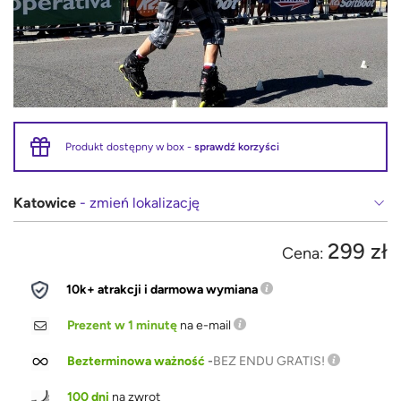
Produkt dostępny w box -
sprawdź korzyści
Katowice
- zmień lokalizację
299 zł
Cena:
10k+ atrakcji i darmowa wymiana
Prezent w 1 minutę
na e-mail
Bezterminowa ważność
-
BEZ ENDU GRATIS!
100 dni
na zwrot