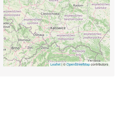
Leaflet
| ©
OpenStreetMap
contributors