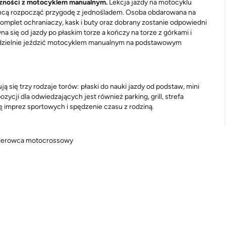
tyczności z motocyklem manualnym.
Lekcja jazdy na motocyklu
hcą rozpocząć przygodę z jednośladem. Osoba obdarowana na
omplet ochraniaczy, kask i buty oraz dobrany zostanie odpowiedni
się od jazdy po płaskim torze a kończy na torze z górkami i
amodzielnie jeździć motocyklem manualnym na podstawowym
 się trzy rodzaje torów: płaski do nauki jazdy od podstaw, mini
cji dla odwiedzających jest również parking, grill, strefa
ję imprez sportowych i spędzenie czasu z rodziną.
kierowca motocrossowy