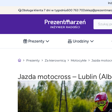
In
Obsługa klienta 7 dni w tygodniu
600 763 700
sklep@prezentmar
Prezenty
Urodziny
Prezenty
Za kierownicą
Motocykle
Jazda motoc
Jazda motocross – Lublin (Al