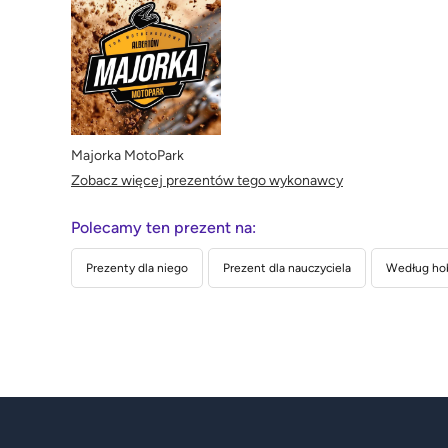
Majorka MotoPark
Zobacz więcej prezentów tego wykonawcy
Polecamy ten prezent na:
Prezenty dla niego
Prezent dla nauczyciela
Według ho