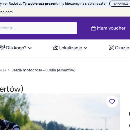
żynier Radości:
Ty wybierasz prezent
, my bierzemy na siebie resztę.
SPRAWDŹ
zen.com
Mam voucher
Dla kogo?
Lokalizacje
Okazje
ross
Jazda motocross – Lublin (Albertów)
bertów)