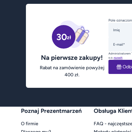
Pole oznaczon
Imię
30
zł
E-mail*
Administratorem 
Na pierwsze zakupy!
o.o.
rozwiń
Odb
Rabat na zamówienie powyżej
400 zł.
Poznaj Prezentmarzeń
Obsługa Klien
O firmie
FAQ - najczęstsze
Dlaczego my?
Metody płatności