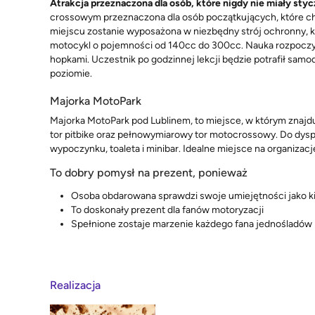
Atrakcja przeznaczona dla osób, które nigdy nie miały s
crossowym przeznaczona dla osób początkujących, które c
miejscu zostanie wyposażona w niezbędny strój ochronny, k
motocykl o pojemności od 140cc do 300cc. Nauka rozpoczyna 
hopkami. Uczestnik po godzinnej lekcji będzie potrafił s
poziomie.
Majorka MotoPark
Majorka MotoPark pod Lublinem, to miejsce, w którym znajdują
tor pitbike oraz pełnowymiarowy tor motocrossowy. Do dyspozy
wypoczynku, toaleta i minibar. Idealne miejsce na organizac
To dobry pomysł na prezent, ponieważ
Osoba obdarowana sprawdzi swoje umiejętności jako 
To doskonały prezent dla fanów motoryzacji
Spełnione zostaje marzenie każdego fana jednośladów
Realizacja