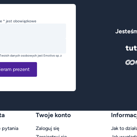
e * jest obowiązkowe
Jesteśm
Twoich danych osobowych jest Emotivo sp. z
ieram prezent
ta
Twoje konto
Informac
 pytania
Zaloguj się
Jak to dział
Zarejestruj się
Jak wygląd