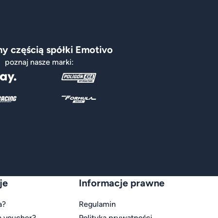
y częścią spółki Emotivo
poznaj nasze marki:
je
Informacje prawne
a?
Regulamin
a voucher?
Polityka prywatności