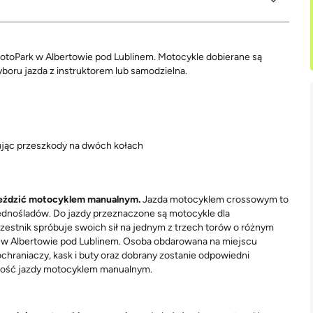
otoPark w Albertowie pod Lublinem. Motocykle dobierane są
boru jazda z instruktorem lub samodzielna.
ując przeszkody na dwóch kołach
ą jeździć motocyklem manualnym.
Jazda motocyklem crossowym to
jednośladów. Do jazdy przeznaczone są motocykle dla
estnik spróbuje swoich sił na jednym z trzech torów o różnym
k w Albertowie pod Lublinem. Osoba obdarowana na miejscu
hraniaczy, kask i buty oraz dobrany zostanie odpowiedni
tność jazdy motocyklem manualnym.