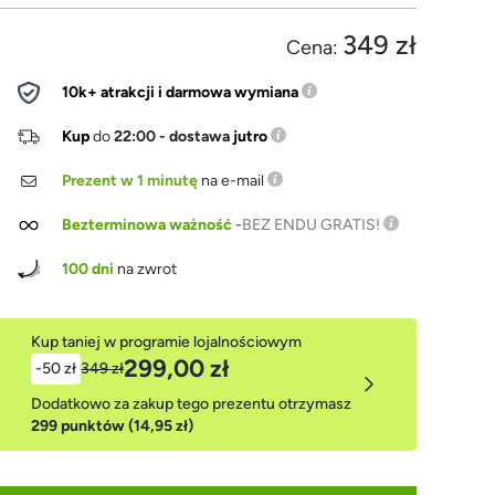
349 zł
Cena:
10k+ atrakcji i darmowa wymiana
Kup
do
22:00 - dostawa
jutro
Prezent w 1 minutę
na e-mail
Bezterminowa ważność
-
BEZ ENDU GRATIS!
100 dni
na zwrot
Kup taniej w programie lojalnościowym
299,00 zł
-50 zł
349 zł
Dodatkowo za zakup tego prezentu otrzymasz
299 punktów (14,95 zł)