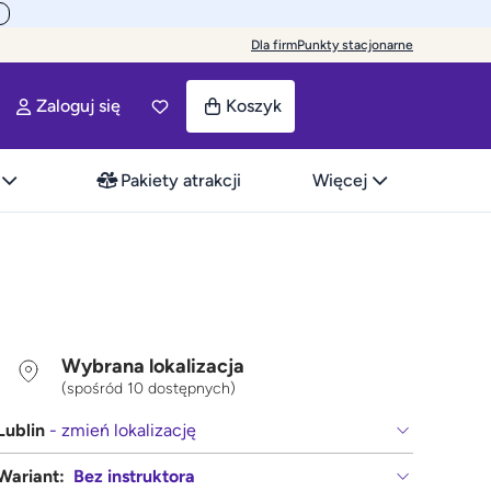
Dla firm
Punkty stacjonarne
Zaloguj się
Koszyk
Pakiety atrakcji
Więcej
Wybrana lokalizacja
(spośród 10 dostępnych)
Lublin
- zmień lokalizację
Wariant:
Bez instruktora