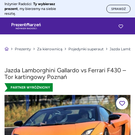
Inżynier Radości:
Ty wybierasz
prezent
, my bierzemy na siebie
SPRAWDŹ
resztę.
Prezenty
Za kierownicą
Pojedynki superaut
Jazda Lamborg
Jazda Lamborghini Gallardo vs Ferrari F430 –
Tor kartingowy Poznań
PARTNER WYRÓŻNIONY