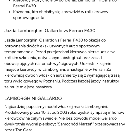
Kierowcy, który chciałby porównać Lamborghini Gallardo i
Ferrari F430
Każdemu, kto chciałby się sprawdzić w roli kierowcy
sportowego auta
Jazda Lamborghini Gallardo vs Ferrari F430
Jazda Lamborghini Gallardo vs Ferrari F430 to okazja do
porównania dwóch ekskluzywnych aut o sportowym
temperamencie. Przed przejazdami kierowca bierze udział w
krótkim szkoleniu, dotyczącym obsługi aut oraz zasad
obowiązujących na torach wyścigowych. Uczestnik zajmie
miejsce kierowcy w Lamborghini, a następnie w Ferrari. Za
kierownicą dwóch włoskich aut zmierzy się z wymagającą trasą
toru wyścigowego w Poznaniu. Podczas każdej jazdy instruktor
zajmuje miejsce pasażera.
LAMBORGHINI GALLARDO
Najbardziej popularny model włoskiej marki Lamborghini.
Produkowany przez 10 lat od 2003 roku, zyskał sympatię milionów
kierowców na całym świecie. Nie bez powodu model Gallardo
dwukrotnie wygrał plebiscyt "Samochód Marzeń" przeprowadzany
przez Top Gear.