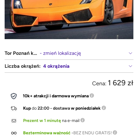
Tor Poznań karting
- zmień lokalizację
Liczba okrążeń:
4 okrążenia
1 629 zł
Cena:
10k+ atrakcji i darmowa wymiana
Kup
do
22:00 - dostawa
w poniedziałek
Prezent w 1 minutę
na e-mail
Bezterminowa ważność
-
BEZ ENDU GRATIS!