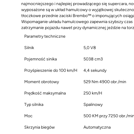
najmocniejszego i najlepiej prowadzącego się supercara,
wyposażone są w układ hamulcowy o wyjątkowej skuteczności
tłoczkowe przednie zaciski Brembo™ o imponujących osiągac
Wspomaganie układu hamulcowego zapewnia szybszy czas re
zatrzymanie pojazdu nawet przy dynamicznej jeździe na torz
Parametry techniczne
Silnik
5,0 V8
Pojemność sinika
5038 cm3
Przyśpieszenie do 100 km/H
4,4 sekundy
Moment obrotowy
529 Nm 4900 obr./min
Prędkość maksymalna
250 km/H
Typ silnika
Spalinowy
Moc
500 KM przy 7250 obr./mi
Skrzynia biegów
Automatyczna