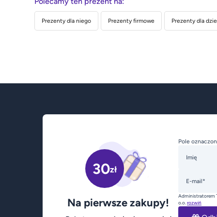
Polecamy ten prezent na:
Prezenty dla niego
Prezenty firmowe
Prezenty dla dzie
Pole oznaczon
Imię
30
zł
E-mail*
Administratorem 
Na pierwsze zakupy!
o.o.
rozwiń