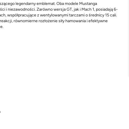
 noszącego legendarny emblemat. Oba modele Mustanga
 i niezawodności. Zarówno wersja GT, jak i Mach 1, posiadają 6-
h, współpracujące z wentylowanymi tarczami o średnicy 15 cali.
akcji, równomierne rozłożenie siły hamowania i efektywne
e.
n