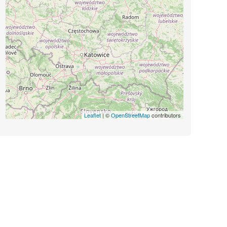
Leaflet
| ©
OpenStreetMap
contributors