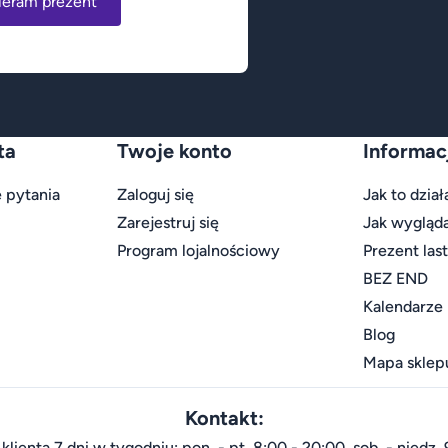
ieram prezent
ta
Twoje konto
Informac
 pytania
Zaloguj się
Jak to dział
Zarejestruj się
Jak wygląd
Program lojalnościowy
Prezent las
BEZ END
Kalendarze
Blog
Mapa sklep
Kontakt:
klienta 7 dni w tygodniu: pon. - pt. 8:00 - 20:00, sob. - niedz. 