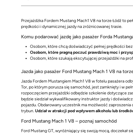
Przejażdżka Fordem Mustang Mach1 V8 na torze Łódź to pe
prędkości i dynamicznej jazdy na zróżnicowanej trasie.
Komu podarować jazdę jako pasażer Forda Mustang
Osobom, które chcą doświadczyć pełnej prędkości bez 
Osobom, które pragną poczuć prawdziwą moc i przysp
Osobom, które szukają ekscytującej przejażdżki na pro
Jazda jako pasażer Ford Mustang Mach 1 V8 na torze 
Jazda Fordem Mustangiem Mach1 V8 w fotelu pasażera odby
Tor, po którym porusza się samochód, jest zamknięty i w peł
rozpoczęciem przejażdżki odbędzie szkolenie dotyczące za
będzie siedział wykwalifikowany instruktor jazdy i doświad
pojazdu. Obdarowany uczestnik ma możliwość zaproszenia 
trybun.
Udział w atrakcji pod wpływem alkoholu lub środkó
Ford Mustang Mach 1 V8 – poznaj samochód
Ford Mustang GT, wyróżniający się swoją mocą, doczekał s