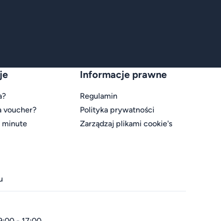
je
Informacje prawne
a?
Regulamin
a voucher?
Polityka prywatności
t minute
Zarządzaj plikami cookie's
u
9:00 - 17:00