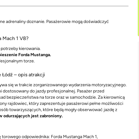
łne adrenaliny doznanie. Pasażerowie mogą doświadczyć
a Mach 1 V8?
potrzeby kierowania.
ieszenie Forda Mustanga.
fesjonalnym torze.
Łódź – opis atrakcji
wa się w trakcie zorganizowanego wydarzenia motoryzacyjnego.
ni dostosowany do jazdy profesjonalnej. Pasażer przed
sad bezpieczeństwa na torze oraz w samochodzie. Za kierownicą
czony rajdowiec, który zaprezentuje pasażerowi pełne możliwości
osób towarzyszących, które będą mogły obserwować jazdę z
w odurzających jest zabroniony.
ię torowego odpowiednika: Forda Mustanga Mach 1,