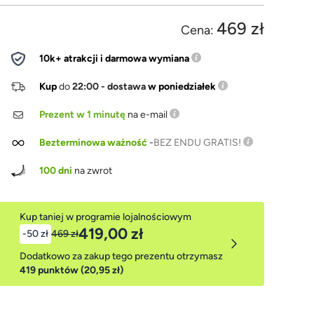
469 zł
Cena:
10k+ atrakcji i darmowa wymiana
Kup
do
22:00 - dostawa
w poniedziałek
Prezent w 1 minutę
na e-mail
Bezterminowa ważność
-
BEZ ENDU GRATIS!
100 dni
na zwrot
Kup taniej w programie lojalnościowym
419,00 zł
-50 zł
469 zł
Dodatkowo za zakup tego prezentu otrzymasz
419 punktów (20,95 zł)