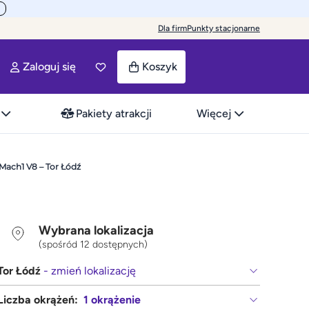
Dla firm
Punkty stacjonarne
Zaloguj się
Koszyk
Pakiety atrakcji
Więcej
Mach1 V8 – Tor Łódź
Wybrana lokalizacja
(spośród 12 dostępnych)
Tor Łódź
- zmień lokalizację
Liczba okrążeń:
1 okrążenie