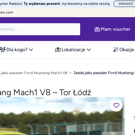
żynier Radości:
Ty wybierasz prezent
, my bierzemy na siebie resztę.
SPRAWDŹ
zen.com
Mam voucher
Dla kogo?
Lokalizacje
Okazje
 jako pasażer Ford Mustang Mach1 V8
Jazda jako pasażer Ford Mustang 
ang Mach1 V8 – Tor Łódź