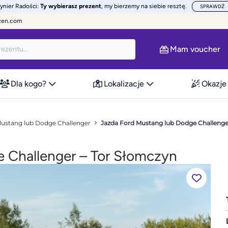
żynier Radości:
Ty wybierasz prezent
, my bierzemy na siebie resztę.
SPRAWDŹ
zen.com
Mam voucher
Dla kogo?
Lokalizacje
Okazje
Mustang lub Dodge Challenger
Jazda Ford Mustang lub Dodge Challenge
 Challenger – Tor Słomczyn