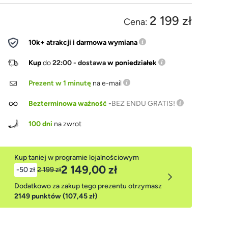
2 199 zł
Cena:
10k+ atrakcji i darmowa wymiana
Kup
do
22:00 - dostawa
w poniedziałek
Prezent w 1 minutę
na e-mail
Bezterminowa ważność
-
BEZ ENDU GRATIS!
100 dni
na zwrot
Kup taniej w programie lojalnościowym
2 149,00 zł
-50 zł
2 199 zł
Dodatkowo za zakup tego prezentu otrzymasz
2149 punktów (107,45 zł)