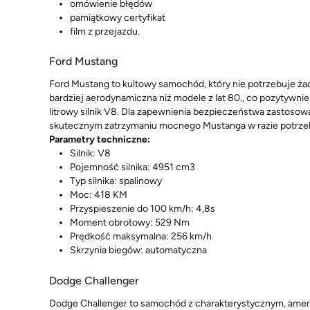
omówienie błędów
pamiątkowy certyfikat
film z przejazdu.
Ford Mustang
Ford Mustang to kultowy samochód, który nie potrzebuje ża
bardziej aerodynamiczna niż modele z lat 80., co pozytywnie
litrowy silnik V8. Dla zapewnienia bezpieczeństwa zastos
skutecznym zatrzymaniu mocnego Mustanga w razie potrze
Parametry techniczne:
Silnik: V8
Pojemność silnika: 4951 cm3
Typ silnika: spalinowy
Moc: 418 KM
Przyspieszenie do 100 km/h: 4,8s
Moment obrotowy: 529 Nm
Prędkość maksymalna: 256 km/h
Skrzynia biegów: automatyczna
Dodge Challenger
Dodge Challenger to samochód z charakterystycznym, ameryka