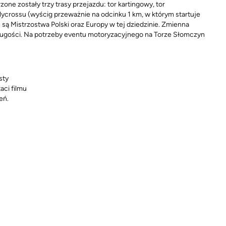
one zostały trzy trasy przejazdu: tor kartingowy, tor
llycrossu (wyścig przeważnie na odcinku 1 km, w którym startuje
 są Mistrzostwa Polski oraz Europy w tej dziedzinie. Zmienna
długości. Na potrzeby eventu motoryzacyjnego na Torze Słomczyn
sty
aci filmu
eń.