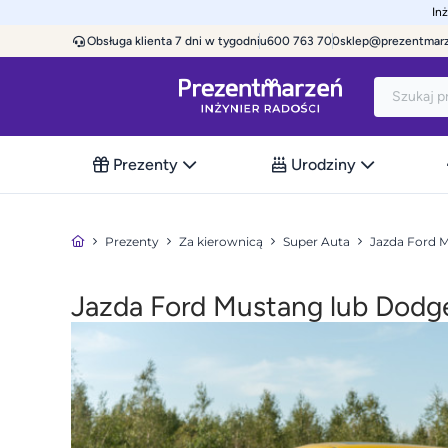
In
Obsługa klienta 7 dni w tygodniu
600 763 700
sklep@prezentmar
Prezenty
Urodziny
Prezenty
Za kierownicą
Super Auta
Jazda Ford 
Jazda Ford Mustang lub Dodge