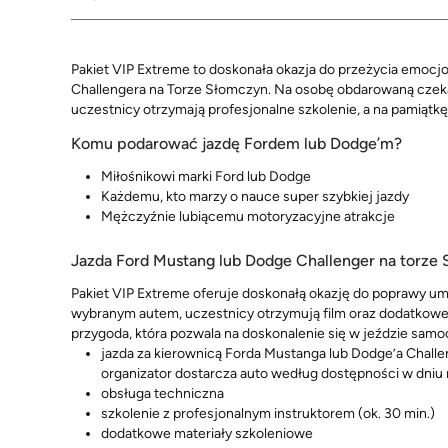
Pakiet VIP Extreme to doskonała okazja do przeżycia emocj
Challengera na Torze Słomczyn. Na osobę obdarowaną czekaj
uczestnicy otrzymają profesjonalne szkolenie, a na pamiątkę
Komu podarować jazdę Fordem lub Dodge’m?
Miłośnikowi marki Ford lub Dodge
Każdemu, kto marzy o nauce super szybkiej jazdy
Mężczyźnie lubiącemu motoryzacyjne atrakcje
Jazda Ford Mustang lub Dodge Challenger na torze
Pakiet VIP Extreme oferuje doskonałą okazję do poprawy umi
wybranym autem, uczestnicy otrzymują film oraz dodatkowe
przygoda, która pozwala na doskonalenie się w jeździe samo
jazda za kierownicą Forda Mustanga lub Dodge’a Challen
organizator dostarcza auto według dostępności w dniu r
obsługa techniczna
szkolenie z profesjonalnym instruktorem (ok. 30 min.)
dodatkowe materiały szkoleniowe