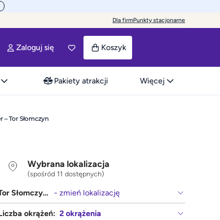
Dla firm
Punkty stacjonarne
Zaloguj się
Koszyk
Pakiety atrakcji
Więcej
r – Tor Słomczyn
Wybrana lokalizacja
(spośród 11 dostępnych)
Tor Słomczyn (Warszawa, Grójec)
- zmień lokalizację
Liczba okrążeń:
2 okrążenia