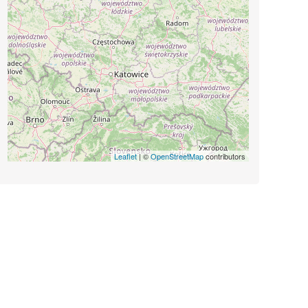
Leaflet
| ©
OpenStreetMap
contributors