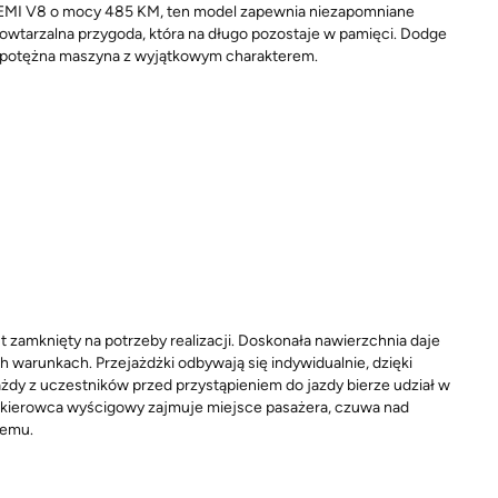
HEMI V8 o mocy 485 KM, ten model zapewnia niezapomniane
owtarzalna przygoda, która na długo pozostaje w pamięci. Dodge
kże potężna maszyna z wyjątkowym charakterem.
st zamknięty na potrzeby realizacji. Doskonała nawierzchnia daje
warunkach. Przejażdżki odbywają się indywidualnie, dzięki
żdy z uczestników przed przystąpieniem do jazdy bierze udział w
y kierowca wyścigowy zajmuje miejsce pasażera, czuwa nad
cemu.