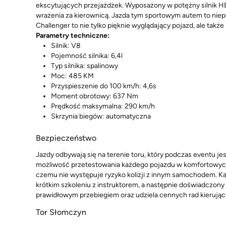
ekscytujących przejażdżek. Wyposażony w potężny silnik 
wrażenia za kierownicą. Jazda tym sportowym autem to niep
Challenger to nie tylko pięknie wyglądający pojazd, ale ta
Parametry techniczne:
Silnik: V8
Pojemność silnika: 6,4l
Typ silnika: spalinowy
Moc: 485 KM
Przyspieszenie do 100 km/h: 4,6s
Moment obrotowy: 637 Nm
Prędkość maksymalna: 290 km/h
Skrzynia biegów: automatyczna
Bezpieczeństwo
Jazdy odbywają się na terenie toru, który podczas eventu je
możliwość przetestowania każdego pojazdu w komfortowych 
czemu nie występuje ryzyko kolizji z innym samochodem. Ka
krótkim szkoleniu z instruktorem, a następnie doświadczon
prawidłowym przebiegiem oraz udziela cennych rad kierują
Tor Słomczyn