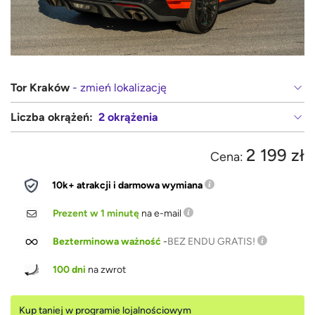
Tor Kraków
- zmień lokalizację
Liczba okrążeń:
2 okrążenia
2 199 zł
Cena:
10k+ atrakcji i darmowa wymiana
Prezent w 1 minutę
na e-mail
Bezterminowa ważność
-
BEZ ENDU GRATIS!
100 dni
na zwrot
Kup taniej w programie lojalnościowym