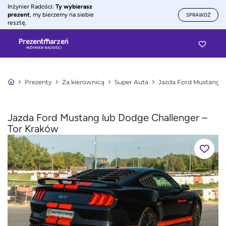
Inżynier Radości:
Ty wybierasz
prezent
, my bierzemy na siebie
SPRAWDŹ
resztę.
Prezenty
Za kierownicą
Super Auta
Jazda Ford Mustang l
Jazda Ford Mustang lub Dodge Challenger –
Tor Kraków