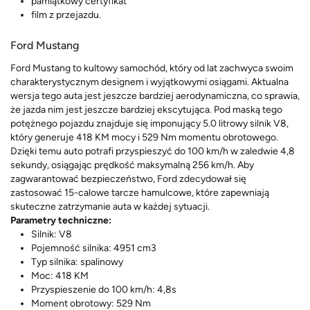
pamiątkowy certyfikat
film z przejazdu.
Ford Mustang
Ford Mustang to kultowy samochód, który od lat zachwyca swoim
charakterystycznym designem i wyjątkowymi osiągami. Aktualna
wersja tego auta jest jeszcze bardziej aerodynamiczna, co sprawia,
że jazda nim jest jeszcze bardziej ekscytująca. Pod maską tego
potężnego pojazdu znajduje się imponujący 5.0 litrowy silnik V8,
który generuje 418 KM mocy i 529 Nm momentu obrotowego.
Dzięki temu auto potrafi przyspieszyć do 100 km/h w zaledwie 4,8
sekundy, osiągając prędkość maksymalną 256 km/h. Aby
zagwarantować bezpieczeństwo, Ford zdecydował się
zastosować 15-calowe tarcze hamulcowe, które zapewniają
skuteczne zatrzymanie auta w każdej sytuacji.
Parametry techniczne:
Silnik: V8
Pojemność silnika: 4951 cm3
Typ silnika: spalinowy
Moc: 418 KM
Przyspieszenie do 100 km/h: 4,8s
Moment obrotowy: 529 Nm