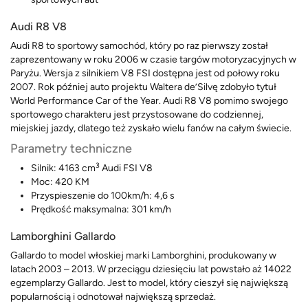
Audi R8 V8
Audi R8 to sportowy samochód, który po raz pierwszy został
zaprezentowany w roku 2006 w czasie targów motoryzacyjnych w
Paryżu. Wersja z silnikiem V8 FSI dostępna jest od połowy roku
2007. Rok później auto projektu Waltera de’Silvę zdobyło tytuł
World Performance Car of the Year. Audi R8 V8 pomimo swojego
sportowego charakteru jest przystosowane do codziennej,
miejskiej jazdy, dlatego też zyskało wielu fanów na całym świecie.
Parametry techniczne
3
Silnik: 4163 cm
Audi FSI V8
Moc: 420 KM
Przyspieszenie do 100km/h: 4,6 s
Prędkość maksymalna: 301 km/h
Lamborghini Gallardo
Gallardo to model włoskiej marki Lamborghini, produkowany w
latach 2003 – 2013. W przeciągu dziesięciu lat powstało aż 14022
egzemplarzy Gallardo. Jest to model, który cieszył się największą
popularnością i odnotował największą sprzedaż.