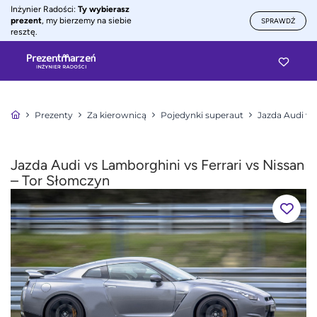
Inżynier Radości:
Ty wybierasz
prezent
, my bierzemy na siebie
SPRAWDŹ
resztę.
Prezenty
Za kierownicą
Pojedynki superaut
Jazda Audi vs
Jazda Audi vs Lamborghini vs Ferrari vs Nissan
– Tor Słomczyn