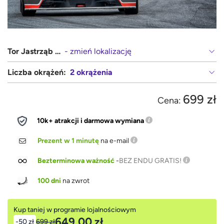
Tor Jastrząb (Radom, Kielce)
- zmień lokalizację
Liczba okrążeń:
2 okrążenia
699 zł
Cena:
10k+ atrakcji i darmowa wymiana
Prezent w 1 minutę
na e-mail
Bezterminowa ważność
-
BEZ ENDU GRATIS!
100 dni
na zwrot
Kup taniej w programie lojalnościowym
649,00 zł
-50 zł
699 zł