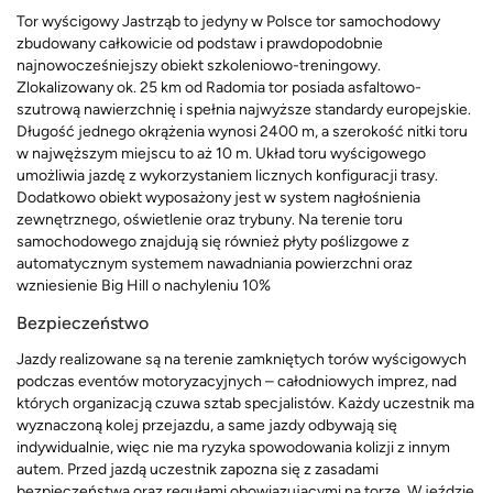
Tor wyścigowy Jastrząb to jedyny w Polsce tor samochodowy
zbudowany całkowicie od podstaw i prawdopodobnie
najnowocześniejszy obiekt szkoleniowo-treningowy.
Zlokalizowany ok. 25 km od Radomia tor posiada asfaltowo-
szutrową nawierzchnię i spełnia najwyższe standardy europejskie.
Długość jednego okrążenia wynosi 2400 m, a szerokość nitki toru
w najwęższym miejscu to aż 10 m. Układ toru wyścigowego
umożliwia jazdę z wykorzystaniem licznych konfiguracji trasy.
Dodatkowo obiekt wyposażony jest w system nagłośnienia
zewnętrznego, oświetlenie oraz trybuny. Na terenie toru
samochodowego znajdują się również płyty poślizgowe z
automatycznym systemem nawadniania powierzchni oraz
wzniesienie Big Hill o nachyleniu 10%
Bezpieczeństwo
Jazdy realizowane są na terenie zamkniętych torów wyścigowych
podczas eventów motoryzacyjnych – całodniowych imprez, nad
których organizacją czuwa sztab specjalistów. Każdy uczestnik ma
wyznaczoną kolej przejazdu, a same jazdy odbywają się
indywidualnie, więc nie ma ryzyka spowodowania kolizji z innym
autem. Przed jazdą uczestnik zapozna się z zasadami
bezpieczeństwa oraz regułami obowiązującymi na torze. W jeździe