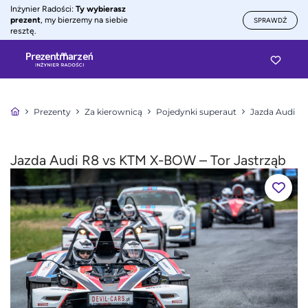
Inżynier Radości:
Ty wybierasz
prezent
, my bierzemy na siebie
SPRAWDŹ
resztę.
Prezenty
Za kierownicą
Pojedynki superaut
Jazda Audi R
Jazda Audi R8 vs KTM X-BOW – Tor Jastrząb