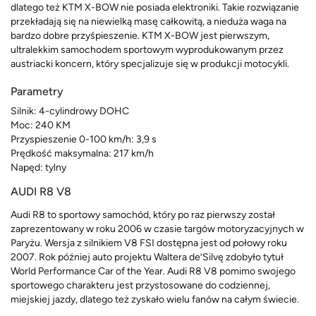
dlatego też KTM X-BOW nie posiada elektroniki. Takie rozwiązanie
przekładają się na niewielką masę całkowitą, a nieduża waga na
bardzo dobre przyśpieszenie. KTM X-BOW jest pierwszym,
ultralekkim samochodem sportowym wyprodukowanym przez
austriacki koncern, który specjalizuje się w produkcji motocykli.
Parametry
Silnik: 4-cylindrowy DOHC
Moc: 240 KM
Przyspieszenie 0-100 km/h: 3,9 s
Prędkość maksymalna: 217 km/h
Napęd: tylny
AUDI R8 V8
Audi R8 to sportowy samochód, który po raz pierwszy został
zaprezentowany w roku 2006 w czasie targów motoryzacyjnych w
Paryżu. Wersja z silnikiem V8 FSI dostępna jest od połowy roku
2007. Rok później auto projektu Waltera de’Silvę zdobyło tytuł
World Performance Car of the Year. Audi R8 V8 pomimo swojego
sportowego charakteru jest przystosowane do codziennej,
miejskiej jazdy, dlatego też zyskało wielu fanów na całym świecie.