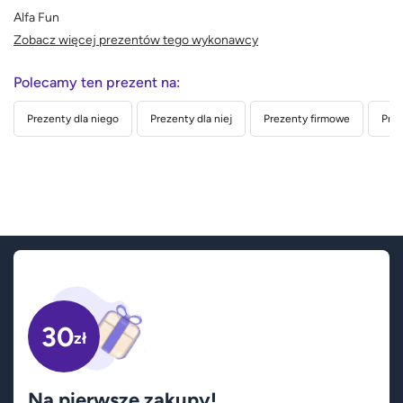
Alfa Fun
Zobacz więcej prezentów tego wykonawcy
Polecamy ten prezent na:
Prezenty dla niego
Prezenty dla niej
Prezenty firmowe
Prez
30
zł
Na pierwsze zakupy!