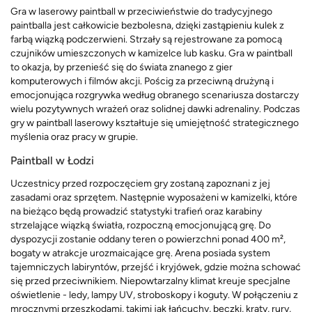
Gra w laserowy paintball w przeciwieństwie do tradycyjnego
paintballa jest całkowicie bezbolesna, dzięki zastąpieniu kulek z
farbą wiązką podczerwieni. Strzały są rejestrowane za pomocą
czujników umieszczonych w kamizelce lub kasku. Gra w paintball
to okazja, by przenieść się do świata znanego z gier
komputerowych i filmów akcji. Pościg za przeciwną drużyną i
emocjonująca rozgrywka według obranego scenariusza dostarczy
wielu pozytywnych wrażeń oraz solidnej dawki adrenaliny. Podczas
gry w paintball laserowy kształtuje się umiejętność strategicznego
myślenia oraz pracy w grupie.
Paintball w Łodzi
Uczestnicy przed rozpoczęciem gry zostaną zapoznani z jej
zasadami oraz sprzętem. Następnie wyposażeni w kamizelki, które
na bieżąco będą prowadzić statystyki trafień oraz karabiny
strzelające wiązką światła, rozpoczną emocjonującą grę. Do
dyspozycji zostanie oddany teren o powierzchni ponad 400 m²,
bogaty w atrakcje urozmaicające grę. Arena posiada system
tajemniczych labiryntów, przejść i kryjówek, gdzie można schować
się przed przeciwnikiem. Niepowtarzalny klimat kreuje specjalne
oświetlenie - ledy, lampy UV, stroboskopy i koguty. W połączeniu z
mrocznymi przeszkodami, takimi jak łańcuchy, beczki, kraty, rury,