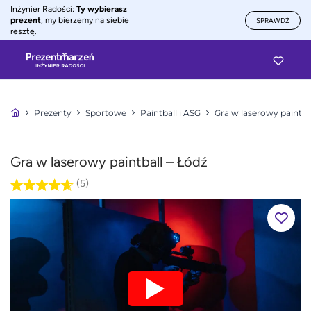
Inżynier Radości:
Ty wybierasz
prezent
, my bierzemy na siebie
SPRAWDŹ
resztę.
Prezenty
Sportowe
Paintball i ASG
Gra w laserowy paintba
Gra w laserowy paintball – Łódź
(5)