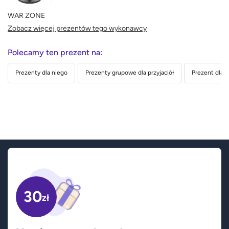
WAR ZONE
Zobacz więcej prezentów tego wykonawcy
Polecamy ten prezent na:
Prezenty dla niego
Prezenty grupowe dla przyjaciół
Prezent dla n
30
zł