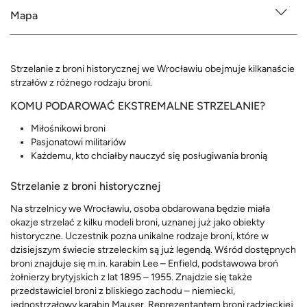
Mapa
Strzelanie z broni historycznej we Wrocławiu obejmuje kilkanaście
strzałów z różnego rodzaju broni.
KOMU PODAROWAĆ EKSTREMALNE STRZELANIE?
Miłośnikowi broni
Pasjonatowi militariów
Każdemu, kto chciałby nauczyć się posługiwania bronią
Strzelanie z broni historycznej
Na strzelnicy we Wrocławiu, osoba obdarowana będzie miała
okazje strzelać z kilku modeli broni, uznanej już jako obiekty
historyczne. Uczestnik pozna unikalne rodzaje broni, które w
dzisiejszym świecie strzeleckim są już legendą. Wśród dostępnych
broni znajduje się m.in. karabin Lee – Enfield, podstawowa broń
żołnierzy brytyjskich z lat 1895 – 1955. Znajdzie się także
przedstawiciel broni z bliskiego zachodu – niemiecki,
jednostrzałowy karabin Mauser. Reprezentantem broni radzieckiej