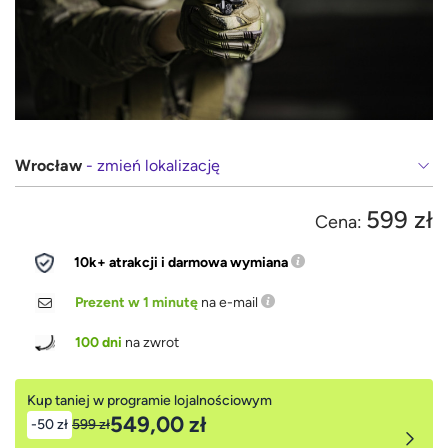
Wrocław
- zmień lokalizację
599 zł
Cena:
10k+ atrakcji i darmowa wymiana
Prezent w 1 minutę
na e-mail
100 dni
na zwrot
Kup taniej w programie lojalnościowym
549,00 zł
-50 zł
599 zł