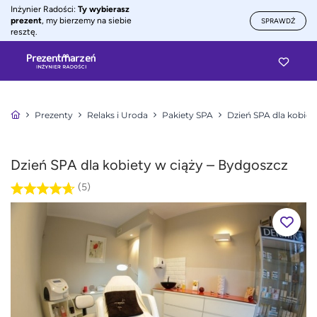
Inżynier Radości:
Ty wybierasz
prezent
, my bierzemy na siebie
SPRAWDŹ
resztę.
Prezenty
Relaks i Uroda
Pakiety SPA
Dzień SPA dla kobiet
Dzień SPA dla kobiety w ciąży – Bydgoszcz
(5)