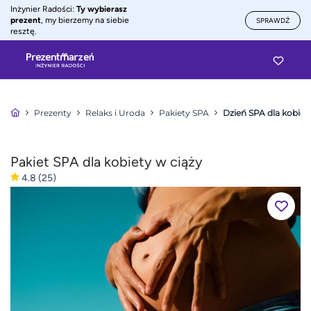
Inżynier Radości:
Ty wybierasz
prezent
, my bierzemy na siebie
SPRAWDŹ
resztę.
Prezenty
Relaks i Uroda
Pakiety SPA
Dzień SPA dla kobiet
Pakiet SPA dla kobiety w ciąży
4.8
(25)