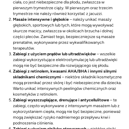
ciała, co jest niebezpieczne dla płodu, zwłaszcza w
pierwszym trymestrze ciąży. W pierwszym oraz trzecim
trymestrze nie należy również korzystać z jacuzzi.
Masaże intensywne i głębokie
– należy unikać masaży
głębokich, sportowych lub tych, które mogą wywoływać
skurcze macicy, zwłaszcza w okolicach brzucha i dolnej
części pleców. Zamiast tego, bezpieczniejsze są masaże
prenatalne, wykonywane przez wykwalifikowanych
terapeutów.
Zabiegi z użyciem prądów lub ultradźwięków
– wszelkie
zabiegi wykorzystujące elektrostymulację lub ultradźwięki
mogą nie być bezpieczne dla rozwijającego się płodu.
Zabiegi z retinolem, kwasami AHA/BHA i innymi silnymi
składnikami chemicznymi
– niektóre składniki kosmetyczne
mogą przenikać przez skórę i być niebezpieczne dla dziecka.
Warto unikać intensywnych peelingów chemicznych oraz
kosmetyków z retinolem.
Zabiegi wyszczuplające, drenujące i antycellulitowe
– te
zabiegi, często wykonywane z intensywnym masażem lub z
wykorzystaniem ciepła, mogą nie być bezpieczne, ponieważ
mogą zwiększać ryzyko nadmiernego przepływu krwi i
podnoszenia ciśnienia.
Zabiegi z użyciem olejków eterycznych
– niektóre olejki