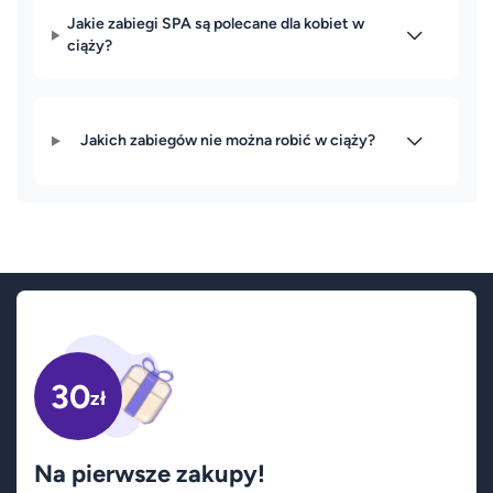
Jakie zabiegi SPA są polecane dla kobiet w
ciąży?
Jakich zabiegów nie można robić w ciąży?
30
zł
Na pierwsze zakupy!