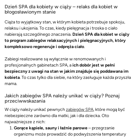
Dzień SPA dla kobiety w ciąży – relaks dla kobiet w
błogosławionym stanie
Ciąża to wyjątkowy stan, w którym kobieta potrzebuje spokoju,
relaksu i ukojenia. To czas, kiedy pielęgnacja i troska o ciało
nabierają szczególnego znaczenia.
Dzień SPA dla kobiet w ciąży
to program zabiegów relaksacyjnych i pielęgnacyjnych, który
kompleksowo regeneruje i odpręża ciało
.
Zabiegi realizowane są wyłącznie w renomowanych i
profesjonalnych gabinetach SPA, a
ich dobór jest w pełni
bezpieczny z uwagi na stan w jakim znajduje się poddawana im
kobieta
. To czas tylko dla siebie, na który zasługuje każda przyszła
mama.
Jakich zabiegów SPA należy unikać w ciąży? Poznaj
przeciwwskazania
W ciąży należy unikać pewnych
zabiegów SPA
, które mogą być
niebezpieczne zarówno dla matki, jak i dla dziecka. Oto
najważniejsze z nich:
Gorące kąpiele, sauny i łaźnie parowe
– przegrzanie
organizmu może prowadzić do podwyższenia temperatury