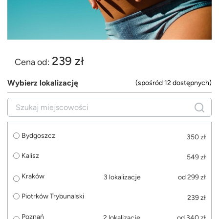
239 zł
Cena od:
Wybierz lokalizację
(spośród 12 dostępnych)
Bydgoszcz
350 zł
Kalisz
549 zł
Kraków
3 lokalizacje
od 299 zł
Piotrków Trybunalski
239 zł
Poznań
2 lokalizacje
od 340 zł