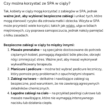
Czy można korzystać ze SPA w ciąży?
Tak, kobiety w ciąży mogą korzystać z zabiegów w SPA, jednak
ważne jest, aby wybierać bezpieczne zabiegi
i unikać tych, które
mogą stanowić ryzyko dla zdrowia matki i dziecka. Wizyta w SPA
może przynieść wiele korzyści, takich jak
relaks
, ulga w bólach
mięśniowych, czy poprawa samopoczucia, jednak należy pamiętać
o kilku zasadach.
Bezpieczne zabiegi w ciąży to między innymi:
Masaże prenatalne
– są specjalnie dostosowane do potrzeb
ciężarnych kobiet, pomagają złagodzić bóle pleców, obrzęki
nóg i zmniejszyć stres. Ważne jest, aby masaż wykonywał
wykwalifikowany terapeuta.
Manicure i pedicure
– można też wybrać pedicure leczniczy,
który pomoże przy problemach z opuchniętymi stopami.
Zabiegi na twarz
– delikatne i nawilżające zabiegi są
bezpieczne, pod warunkiem, że nie zawierają agresywnych
składników chemicznych.
Łagodne zabiegi na ciało
– na przykład peelingi cukrowe lub
masaże nawilżające, które nie wymagają intensywnego
nacisku lub działania ciepła.