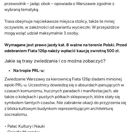
przewodnik – jadąc obok – opowiada o Warszawie zgodnie z
wybraną tematyką.
Trasa obejmuje najciekawsze miejsca stolicy, także te mniej
oczywiste, w zależności od wariantu wycieczki. W przejażdżce
mogą wziąć udział maksymalnie 3 osoby.
Wymagane jest prawo jazdy kat. B ważne na terenie Polski. Przed
odebraniem Fiata 126p należy wpłacić kaucję zwrotną 500 zł.
Jakie są trasy zwiedzania i co można zobaczyć?
Na tropie PRL-u:
Zwiedzanie Warszawy za kierownicą Fiata 126p śladami minionej
epoki PRL-u. Uczestnicy dowiedzą się o absurdach panujących w
czasach komunizmu, hucznych paradach i manifestacjach, ale
także o kolejkach i pustych półkach sklepowych, które stały się
symbolem tamtych czasów. Nie zabraknie okazji do przyjrzenia się
z bliska kultowym budynkom reprezentującym architekturę
socrealizmu.
• Pałac Kultury i Nauki