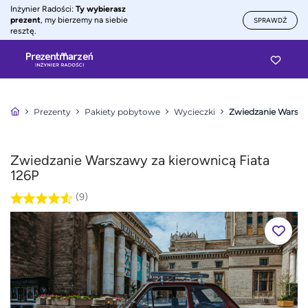
Inżynier Radości:
Ty wybierasz
prezent
, my bierzemy na siebie
SPRAWDŹ
resztę.
Prezenty
Pakiety pobytowe
Wycieczki
Zwiedzanie Warszaw
Zwiedzanie Warszawy za kierownicą Fiata
126P
(9)