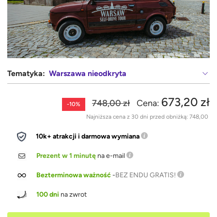
Tematyka:
Warszawa nieodkryta
673,20 zł
748,00 zł
Cena:
-10%
Najniższa cena z 30 dni przed obniżką:
748,00
10k+ atrakcji i darmowa wymiana
Prezent w 1 minutę
na e-mail
Bezterminowa ważność
-
BEZ ENDU GRATIS!
100 dni
na zwrot