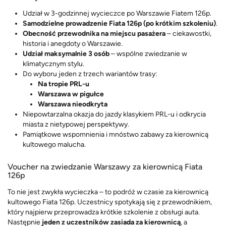
Udział w 3-godzinnej wycieczce po Warszawie Fiatem 126p.
Samodzielne prowadzenie Fiata 126p (po krótkim szkoleniu)
.
Obecność przewodnika na miejscu pasażera
– ciekawostki,
historia i anegdoty o Warszawie.
Udział maksymalnie 3 osób
– wspólne zwiedzanie w
klimatycznym stylu.
Do wyboru jeden z trzech wariantów trasy:
Na tropie PRL-u
Warszawa w pigułce
Warszawa nieodkryta
Niepowtarzalna okazja do jazdy klasykiem PRL-u i odkrycia
miasta z nietypowej perspektywy.
Pamiątkowe wspomnienia i mnóstwo zabawy za kierownicą
kultowego malucha.
Voucher na zwiedzanie Warszawy za kierownicą Fiata
126p
To nie jest zwykła wycieczka – to podróż w czasie za kierownicą
kultowego Fiata 126p. Uczestnicy spotykają się z przewodnikiem,
który najpierw przeprowadza krótkie szkolenie z obsługi auta.
Następnie
jeden z uczestników zasiada za kierownicą
, a