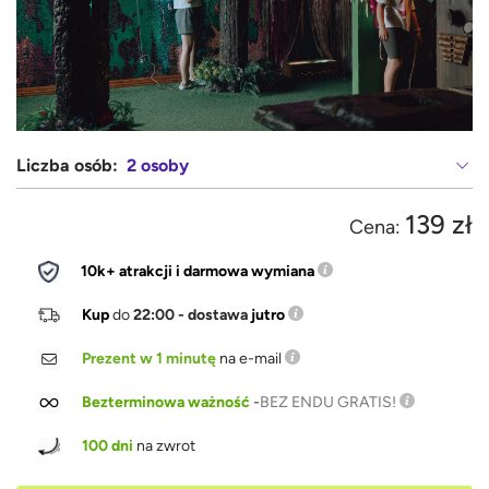
Liczba osób:
2 osoby
139 zł
Cena:
10k+ atrakcji i darmowa wymiana
Kup
do
22:00 - dostawa
jutro
Prezent w 1 minutę
na e-mail
Bezterminowa ważność
-
BEZ ENDU GRATIS!
100 dni
na zwrot