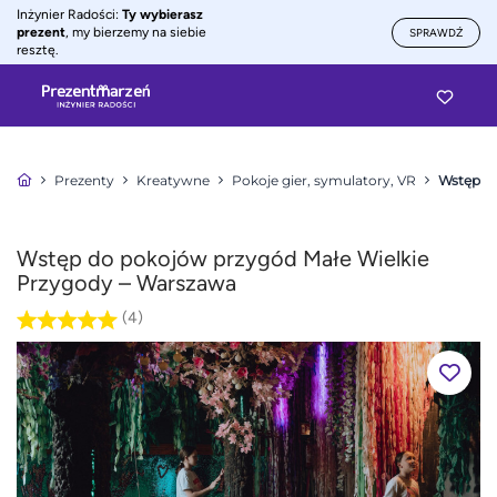
Inżynier Radości:
Ty wybierasz
prezent
, my bierzemy na siebie
SPRAWDŹ
resztę.
Prezenty
Kreatywne
Pokoje gier, symulatory, VR
Wstęp do
Wstęp do pokojów przygód Małe Wielkie
Przygody – Warszawa
(4)