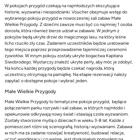
W pokojach przygód czekają na najmłodszych ekscytujące
historie, wyzwania i niespodzianki. Voucher obejmuje wstęp do
wybranego pokoju przygód w nowoczesnej sali zabaw Małe
Wielkie Przygody. Z dziećmi zawsze musi być co najmniej 1 osoba
dorosła, która również bierze udział w zabawie. W jednym z
pokojów będą ukryte drzwi do magicznego lasu, na który leśne
licho rzuciło zły czas. Zadaniem uczestników będzie uratowanie
tego miejsca poprzez przeprowadzenie tajemniczej ceremonii
żywiołów. W innym pokoju zostały ukryte bogactwa Kapitana
Siwobrodego. Wystarczy znaleźć ukryte perły, aby móc je zdobyć.
Na końcu każdej przygody będzie czekać nagroda, którą
uczestnicy otrzymają na pamiątkę. Na etapie rezerwacji należy
zapytać o dostępne pokoje i wybrać jeden.
Małe Wielkie Przygody
Małe Wielkie Przygody to tematyczne pokoje przygód, będące
połączeniem parku rozrywki i sali zabaw, w których najmłodsi i
opiekunowie odkrywają nowy świat i stawiają czoła wyzwaniom.
Zostały stworzone myślą o dzieciach w wieku 3-8 lat. Każde z
pomieszczeń różni się scenografią, historią i wyzwaniami. Zabawa
w nich ma za zadanie rozwijać kreatywność, budować relacje,
uczyć współpracy i co ważne, jest doskonałym pomysłem na