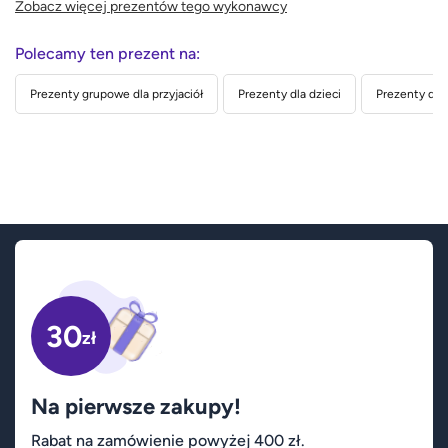
Zobacz więcej prezentów tego wykonawcy
Polecamy ten prezent na:
Prezenty grupowe dla przyjaciół
Prezenty dla dzieci
Prezenty dla
30
zł
Na pierwsze zakupy!
Rabat na zamówienie powyżej 400 zł.