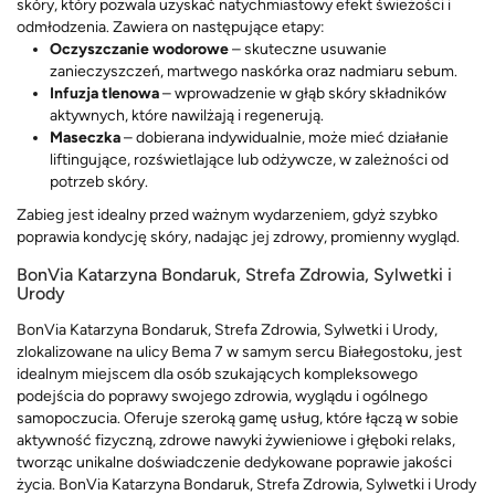
skóry, który pozwala uzyskać natychmiastowy efekt świeżości i
odmłodzenia. Zawiera on następujące etapy:
Oczyszczanie wodorowe
– skuteczne usuwanie
zanieczyszczeń, martwego naskórka oraz nadmiaru sebum.
Infuzja tlenowa
– wprowadzenie w głąb skóry składników
aktywnych, które nawilżają i regenerują.
Maseczka
– dobierana indywidualnie, może mieć działanie
liftingujące, rozświetlające lub odżywcze, w zależności od
potrzeb skóry.
Zabieg jest idealny przed ważnym wydarzeniem, gdyż szybko
poprawia kondycję skóry, nadając jej zdrowy, promienny wygląd.
BonVia Katarzyna Bondaruk, Strefa Zdrowia, Sylwetki i
Urody
BonVia Katarzyna Bondaruk, Strefa Zdrowia, Sylwetki i Urody,
zlokalizowane na ulicy Bema 7 w samym sercu Białegostoku, jest
idealnym miejscem dla osób szukających kompleksowego
podejścia do poprawy swojego zdrowia, wyglądu i ogólnego
samopoczucia. Oferuje szeroką gamę usług, które łączą w sobie
aktywność fizyczną, zdrowe nawyki żywieniowe i głęboki relaks,
tworząc unikalne doświadczenie dedykowane poprawie jakości
życia. BonVia Katarzyna Bondaruk, Strefa Zdrowia, Sylwetki i Urody