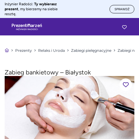
Inżynier Radości:
Ty wybierasz
prezent
, my bierzemy na siebie
SPRAWDŹ
resztę.
Prezenty
Relaks i Uroda
Zabiegi pielęgnacyjne
Zabiegi na 
Zabieg bankietowy – Białystok