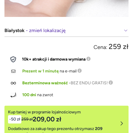
Białystok
- zmień lokalizację
259 zł
Cena:
10k+ atrakcji i darmowa wymiana
Prezent w 1 minutę
na e-mail
Bezterminowa ważność
-
BEZ ENDU GRATIS!
100 dni
na zwrot
Kup taniej w programie lojalnościowym
209,00 zł
-50 zł
259 zł
Dodatkowo za zakup tego prezentu otrzymasz
209