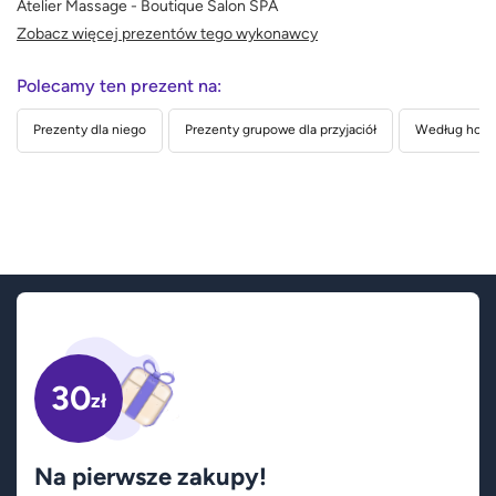
Atelier Massage - Boutique Salon SPA
Zobacz więcej prezentów tego wykonawcy
Polecamy ten prezent na:
Prezenty dla niego
Prezenty grupowe dla przyjaciół
Według hobb
30
zł
Na pierwsze zakupy!