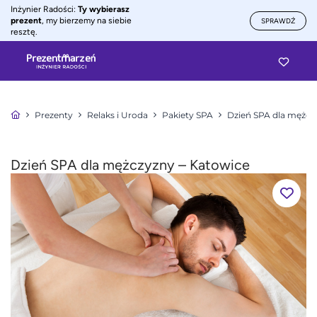
Inżynier Radości:
Ty wybierasz
prezent
, my bierzemy na siebie
SPRAWDŹ
resztę.
Prezenty
Relaks i Uroda
Pakiety SPA
Dzień SPA dla mężcz
Dzień SPA dla mężczyzny – Katowice