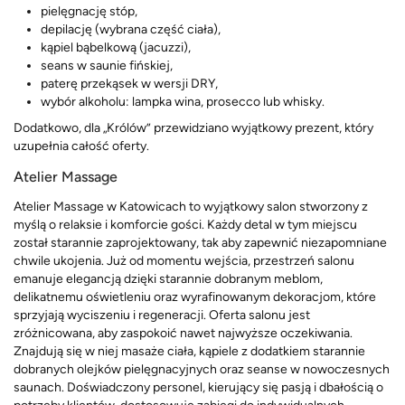
pielęgnację stóp,
depilację (wybrana część ciała),
kąpiel bąbelkową (jacuzzi),
seans w saunie fińskiej,
paterę przekąsek w wersji DRY,
wybór alkoholu: lampka wina, prosecco lub whisky.
Dodatkowo, dla „Królów” przewidziano wyjątkowy prezent, który
uzupełnia całość oferty.
Atelier Massage
Atelier Massage w Katowicach to wyjątkowy salon stworzony z
myślą o relaksie i komforcie gości. Każdy detal w tym miejscu
został starannie zaprojektowany, tak aby zapewnić niezapomniane
chwile ukojenia. Już od momentu wejścia, przestrzeń salonu
emanuje elegancją dzięki starannie dobranym meblom,
delikatnemu oświetleniu oraz wyrafinowanym dekoracjom, które
sprzyjają wyciszeniu i regeneracji. Oferta salonu jest
zróżnicowana, aby zaspokoić nawet najwyższe oczekiwania.
Znajdują się w niej masaże ciała, kąpiele z dodatkiem starannie
dobranych olejków pielęgnacyjnych oraz seanse w nowoczesnych
saunach. Doświadczony personel, kierujący się pasją i dbałością o