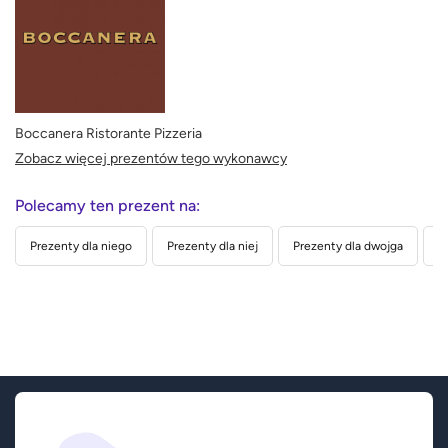
Boccanera Ristorante Pizzeria
Zobacz więcej prezentów tego wykonawcy
Polecamy ten prezent na:
Prezenty dla niego
Prezenty dla niej
Prezenty dla dwojga
P