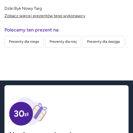
Dziki Byk Nowy Targ
Zobacz więcej prezentów tego wykonawcy
Polecamy ten prezent na:
Prezenty dla niego
Prezenty dla niej
Prezenty dla dwojga
P
30
zł