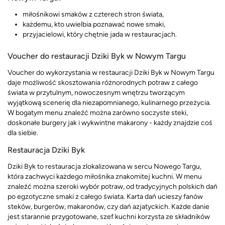
miłośnikowi smaków z czterech stron świata,
każdemu, kto uwielbia poznawać nowe smaki,
przyjacielowi, który chętnie jada w restauracjach.
Voucher do restauracji Dziki Byk w Nowym Targu
Voucher do wykorzystania w restauracji Dziki Byk w Nowym Targu
daje możliwość skosztowania różnorodnych potraw z całego
świata w przytulnym, nowoczesnym wnętrzu tworzącym
wyjątkową scenerię dla niezapomnianego, kulinarnego przeżycia.
W bogatym menu znaleźć można zarówno soczyste steki,
doskonałe burgery jak i wykwintne makarony - każdy znajdzie coś
dla siebie.
Restauracja Dziki Byk
Dziki Byk to restauracja zlokalizowana w sercu Nowego Targu,
która zachwyci każdego miłośnika znakomitej kuchni. W menu
znaleźć można szeroki wybór potraw, od tradycyjnych polskich dań
po egzotyczne smaki z całego świata. Karta dań ucieszy fanów
steków, burgerów, makaronów, czy dań azjatyckich. Każde danie
jest starannie przygotowane, szef kuchni korzysta ze składników