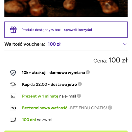
Produkt dostępny w box -
sprawdź korzyści
Wartość vouchera:
100 zł
100 zł
Cena:
10k+ atrakcji i darmowa wymiana
Kup
do
22:00 - dostawa
jutro
Prezent w 1 minutę
na e-mail
Bezterminowa ważność
-
BEZ ENDU GRATIS!
100 dni
na zwrot