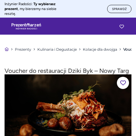
Inżynier Radości:
Ty wybierasz
prezent
, my bierzemy na siebie
SPRAWDŹ
resztę.
Prezenty
Kulinaria i Degustacje
Kolacje dla dwojga
Vouche
Voucher do restauracji Dziki Byk – Nowy Targ