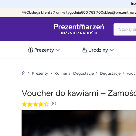
In
Obsługa klienta 7 dni w tygodniu
600 763 700
sklep@prezentmar
Prezenty
Urodziny
Prezenty
Kulinaria i Degustacje
Degustacje
Vouc
Voucher do kawiarni – Zamoś
(8)