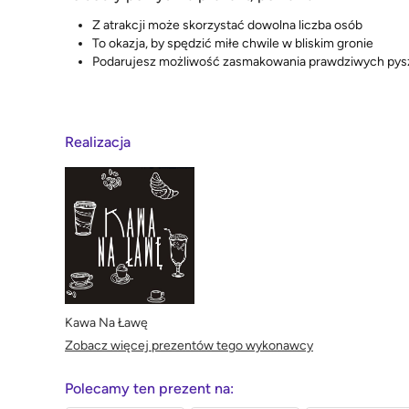
Z atrakcji może skorzystać dowolna liczba osób
To okazja, by spędzić miłe chwile w bliskim gronie
Podarujesz możliwość zasmakowania prawdziwych pys
Realizacja
Kawa Na Ławę
Zobacz więcej prezentów tego wykonawcy
Polecamy ten prezent na: