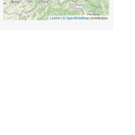
Leaflet
| ©
OpenStreetMap
contributors