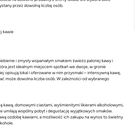
ystany przez dowolną liczbę osób.
ej kawie
niebienie i zmysły wspaniałym smakiem świeżo palonej kawy i
tóra jest idealnym miejscem spotkań we dwoje, w gronie
piej opisują lokal i oferowane w nim przysmaki – intensywną kawę,
ystać może dowolna liczba osób. W zależności od wybranego
ną kawą, domowymi ciastami, wyśmienitymi likierami alkoholowymi,
óre umilają wspólny pobyt i degustację wyjątkowych smaków.
kawą ozdobę kawiarni, a możliwość ich zakupu na wynos to świetny
lkohole.