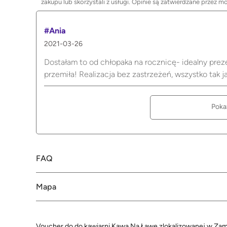
zakupu lub skorzystali z usługi. Opinie są zatwierdzane przez m
#Ania
2021-03-26
Dostałam to od chłopaka na rocznicę- idealny prez
przemiła! Realizacja bez zastrzeżeń, wszystko tak 
Poka
FAQ
Mapa
Voucher do do kawiarni Kawa Na Ławę zlokalizowanej w Zamo