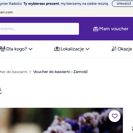
żynier Radości:
Ty wybierasz prezent
, my bierzemy na siebie resztę.
SPRAWDŹ
zen.com
Mam voucher
Dla kogo?
Lokalizacje
Okazje
her do kawiarni
Voucher do kawiarni – Zamość
ć