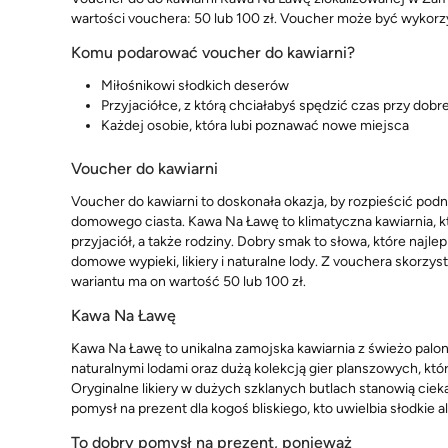
wartości vouchera: 50 lub 100 zł. Voucher może być wykorz
Komu podarować voucher do kawiarni?
Miłośnikowi słodkich deserów
Przyjaciółce, z którą chciałabyś spędzić czas przy dobr
Każdej osobie, która lubi poznawać nowe miejsca
Voucher do kawiarni
Voucher do kawiarni to doskonała okazja, by rozpieścić pod
domowego ciasta. Kawa Na Ławę to klimatyczna kawiarnia, k
przyjaciół, a także rodziny. Dobry smak to słowa, które najle
domowe wypieki, likiery i naturalne lody. Z vouchera skorz
wariantu ma on wartość 50 lub 100 zł.
Kawa Na Ławę
Kawa Na Ławę to unikalna zamojska kawiarnia z świeżo palo
naturalnymi lodami oraz dużą kolekcją gier planszowych, kt
Oryginalne likiery w dużych szklanych butlach stanowią cie
pomysł na prezent dla kogoś bliskiego, kto uwielbia słodkie a
To dobry pomysł na prezent, ponieważ