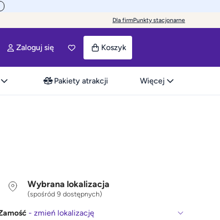
Dla firm
Punkty stacjonarne
Zaloguj się
Koszyk
Pakiety atrakcji
Więcej
Wybrana lokalizacja
(spośród 9 dostępnych)
Zamość
- zmień lokalizację