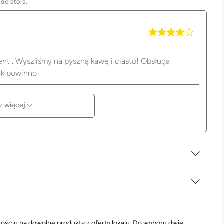
oderatora.
ent . Wyszliśmy na pyszną kawę i ciasto! Obsługa
jak powinno
ż więcej
ściu na dowolne produkty z oferty lokalu. Do wyboru dwie