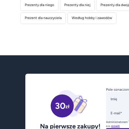
Prezenty dla niego
Prezenty dla niej
Prezenty dla dwoj
Prezent dla nauczyciela
Według hobby i zawodów
Pole oznaczon
Imię
30
zł
E-mail*
Administratorem 
Na pierwsze zakupy!
o.o.
rozwiń