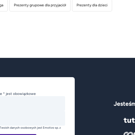
ga
Prezenty grupowe dla przyjaciół
Prezenty dla dzieci
e * jest obowiązkowe
Jesteśm
Twoich danych osobowych jest Emotivo sp. z