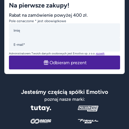
Na pierwsze zakupy!
Rabat na zamówienie powyżej 400 zł.
Pole oznaczone * jest obowiązkowe
Imię
E-mail*
Administratorem Twoich danych osobowych jest Emotivo sp. z o.o.
rozwiń
Odbieram prezent
Jesteśmy częścią spółki Emotivo
poznaj nasze marki: