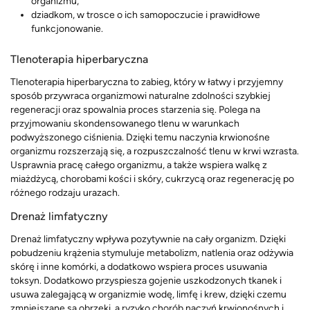
organizmu,
dziadkom, w trosce o ich samopoczucie i prawidłowe
funkcjonowanie.
Tlenoterapia hiperbaryczna
Tlenoterapia hiperbaryczna to zabieg, który w łatwy i przyjemny
sposób przywraca organizmowi naturalne zdolności szybkiej
regeneracji oraz spowalnia proces starzenia się. Polega na
przyjmowaniu skondensowanego tlenu w warunkach
podwyższonego ciśnienia. Dzięki temu naczynia krwionośne
organizmu rozszerzają się, a rozpuszczalność tlenu w krwi wzrasta.
Usprawnia pracę całego organizmu, a także wspiera walkę z
miażdżycą, chorobami kości i skóry, cukrzycą oraz regenerację po
różnego rodzaju urazach.
Drenaż limfatyczny
Drenaż limfatyczny wpływa pozytywnie na cały organizm. Dzięki
pobudzeniu krążenia stymuluje metabolizm, natlenia oraz odżywia
skórę i inne komórki, a dodatkowo wspiera proces usuwania
toksyn. Dodatkowo przyspiesza gojenie uszkodzonych tkanek i
usuwa zalegającą w organizmie wodę, limfę i krew, dzięki czemu
zmniejszane są obrzęki, a ryzyko chorób naczyń krwionośnych i