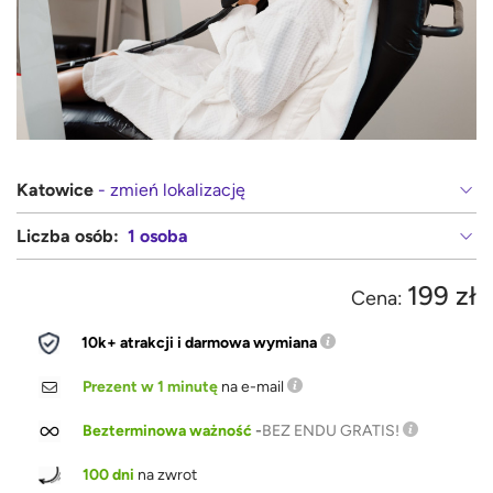
Katowice
- zmień lokalizację
Liczba osób:
1 osoba
199 zł
Cena:
10k+ atrakcji i darmowa wymiana
Prezent w 1 minutę
na e-mail
Bezterminowa ważność
-
BEZ ENDU GRATIS!
100 dni
na zwrot