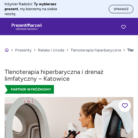
Inżynier Radości:
Ty wybierasz
prezent
, my bierzemy na siebie
SPRAWDŹ
resztę.
Prezenty
Relaks i Uroda
Tlenoterapia hiperbaryczna
Tleno
Tlenoterapia hiperbaryczna i drenaż
limfatyczny – Katowice
PARTNER WYRÓŻNIONY