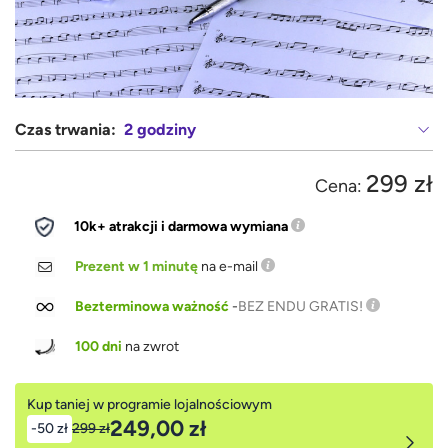
Czas trwania:
2 godziny
299 zł
Cena:
10k+ atrakcji i darmowa wymiana
Prezent w 1 minutę
na e-mail
Bezterminowa ważność
-
BEZ ENDU GRATIS!
100 dni
na zwrot
Kup taniej w programie lojalnościowym
249,00 zł
-50 zł
299 zł