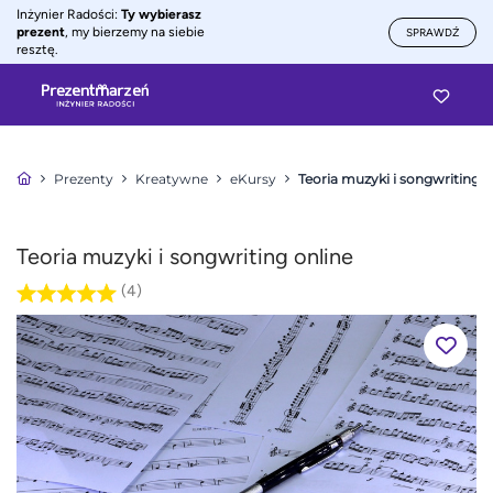
Inżynier Radości:
Ty wybierasz
prezent
, my bierzemy na siebie
SPRAWDŹ
resztę.
Prezenty
Kreatywne
eKursy
Teoria muzyki i songwriting o
Teoria muzyki i songwriting online
(4)