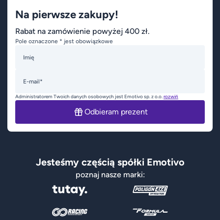
Na pierwsze zakupy!
Rabat na zamówienie powyżej 400 zł.
Pole oznaczone * jest obowiązkowe
Imię
E-mail*
Administratorem Twoich danych osobowych jest Emotivo sp. z o.o.
rozwiń
Odbieram prezent
Jesteśmy częścią spółki Emotivo
poznaj nasze marki: