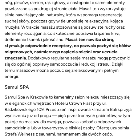
nóg, pleców, ramion, rąk i głowy, a następnie te same elementy
powtarzane są po drugiej stronie ciała. Masaż ten wykorzystuje
silnie nawilżający olej naturalny, który wspomaga regenerację
suchej skóry, podczas gdy w tle unosi się relaksacyjna, kojąca
muzyka. W trakcie masażu stosowane są posuwiste ruchy oraz
elementy rozciągania, co skutecznie poprawia krążenie krwi,
dotlenienie tkanek i jakość snu.
Masaż ten nawilża skórę,
stymuluje odpowiednie receptory, co pozwala pozbyć się bólów
migrenowych, nadmiernego napięcia mięśni oraz uczucia
zmęczenia.
Dodatkowo regularne sesje masażu mogą przyczynić
się do ogólnej poprawy samopoczucia i redukcji stresu. Dzięki
temu masażowi można poczuć się zrelaksowanym i pełnym
energii.
Samui SPA
Samui Spa w Krakowie to kameralny salon relaksu mieszczący się
w eleganckich wnętrzach Hotelu Crown Piast przy ul.
Radzikowskiego 109. Przestrzeń inspirowana klimatem Bali sprzyja
wyciszeniu już od progu — pięć przestronnych gabinetów, w tym
pokoje do masażu dla dwojga, pozwala zadbać o odpoczynek
samodzielnie lub w towarzystwie bliskiej osoby. Ofertę uzupełnia
Strefa Wellness z saunami, hammamem dla dwóch osób,