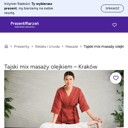
Inżynier Radości:
Ty wybierasz
prezent
, my bierzemy na siebie
SPRAWDŹ
resztę.
Prezenty
Relaks i Uroda
Masaże
Tajski mix masaży olejki
Tajski mix masaży olejkiem – Kraków