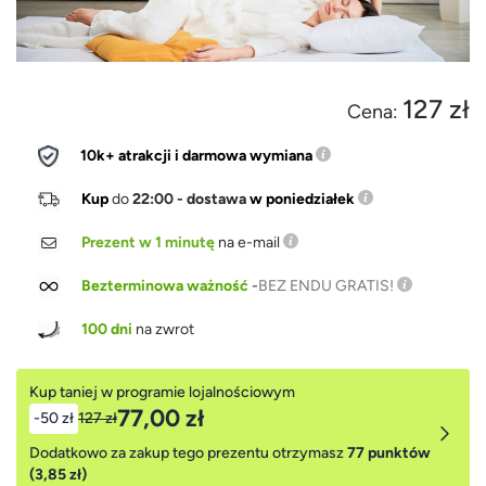
127 zł
Cena:
10k+ atrakcji i darmowa wymiana
Kup
do
22:00 - dostawa
w poniedziałek
Prezent w 1 minutę
na e-mail
Bezterminowa ważność
-
BEZ ENDU GRATIS!
100 dni
na zwrot
Kup taniej w programie lojalnościowym
77,00 zł
-50 zł
127 zł
Dodatkowo za zakup tego prezentu otrzymasz
77 punktów
(3,85 zł)