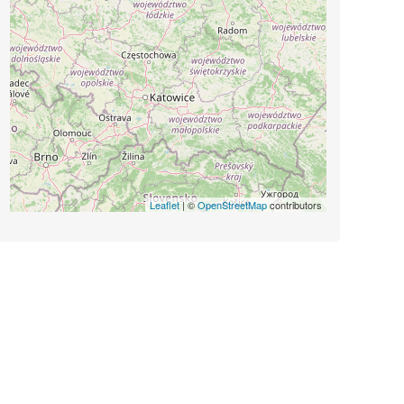
Leaflet
| ©
OpenStreetMap
contributors