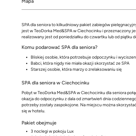
Mapa
SPA dla seniora to kilkudniowy pakiet zabiegów pielęgnac
jest w TeoDorka Med&SPA w Ciechocinku i przeznaczony jest
realizowany jest od poniedziałku do czwartku lub od piątku do
Komu podarować SPA dla seniora?
Bliskiej osobie, która potrzebuje odpoczynku i wyciszen
Babci, która nigdy nie miała okazji skorzystać ze SPA
Starszej osobie, która marzy o zrelaksowaniu się
SPA dla seniora w Ciechocinku
Pobyt w TeoDorka Med&SPA w Ciechocinku dla seniora połąc
okazja do odpoczynku z dala od zmartwień dnia codziennego
potrzeby zostały zaspokojone. Na miejscu można skorzystać
się w hotelu.
Pakiet obejmuje
3 noclegi w pokoju Lux