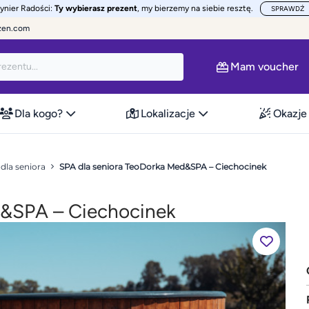
żynier Radości:
Ty wybierasz prezent
, my bierzemy na siebie resztę.
SPRAWDŹ
zen.com
Mam voucher
Dla kogo?
Lokalizacje
Okazje
dla seniora
SPA dla seniora TeoDorka Med&SPA – Ciechocinek
d&SPA – Ciechocinek