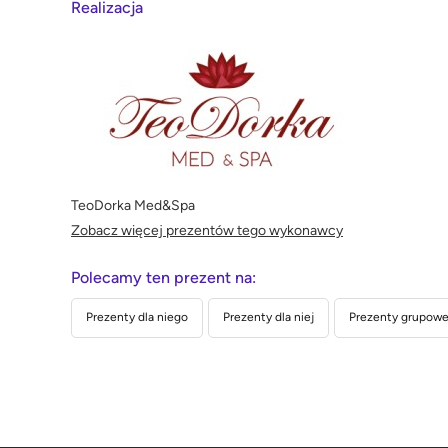
Realizacja
TeoDorka Med&Spa
Zobacz więcej prezentów tego wykonawcy
Polecamy ten prezent na:
Prezenty dla niego
Prezenty dla niej
Prezenty grupowe 