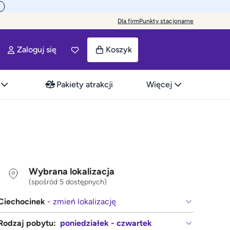
Dla firm
Punkty stacjonarne
Zaloguj się
Koszyk
Pakiety atrakcji
Więcej
Wybrana lokalizacja
(spośród 5 dostępnych)
Ciechocinek
- zmień lokalizację
Rodzaj pobytu:
poniedziałek - czwartek