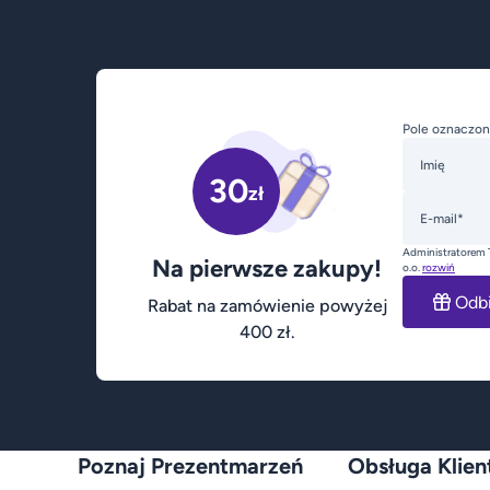
Pole oznaczon
Imię
30
zł
E-mail*
Administratorem 
Na pierwsze zakupy!
o.o.
rozwiń
Odb
Rabat na zamówienie powyżej
400 zł.
Poznaj Prezentmarzeń
Obsługa Klien