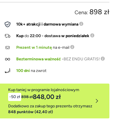
898 zł
Cena:
10k+ atrakcji i darmowa wymiana
Kup
do
22:00 - dostawa
w poniedziałek
Prezent w 1 minutę
na e-mail
Bezterminowa ważność
-
BEZ ENDU GRATIS!
100 dni
na zwrot
Kup taniej w programie lojalnościowym
848,00 zł
-50 zł
898 zł
Dodatkowo za zakup tego prezentu otrzymasz
848 punktów (42,40 zł)