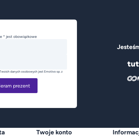
e * jest obowiązkowe
Jesteśm
Twoich danych osobowych jest Emotivo sp. z
ieram prezent
ta
Twoje konto
Informac