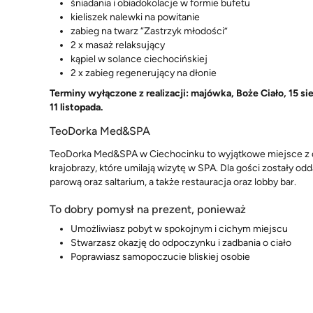
śniadania i obiadokolacje w formie bufetu
kieliszek nalewki na powitanie
zabieg na twarz “Zastrzyk młodości”
2 x masaż relaksujący
kąpiel w solance ciechocińskiej
2 x zabieg regenerujący na dłonie
Terminy wyłączone z realizacji: majówka, Boże Ciało, 15 s
11 listopada.
TeoDorka Med&SPA
TeoDorka Med&SPA w Ciechocinku to wyjątkowe miejsce z da
krajobrazy, które umilają wizytę w SPA. Dla gości zostały od
parową oraz saltarium, a także restauracja oraz lobby bar.
To dobry pomysł na prezent, ponieważ
Umożliwiasz pobyt w spokojnym i cichym miejscu
Stwarzasz okazję do odpoczynku i zadbania o ciało
Poprawiasz samopoczucie bliskiej osobie