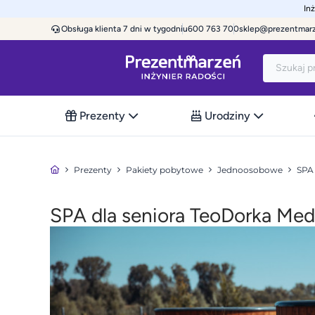
In
Obsługa klienta 7 dni w tygodniu
600 763 700
sklep@prezentmar
Prezenty
Urodziny
Prezenty
Pakiety pobytowe
Jednoosobowe
SPA 
SPA dla seniora TeoDorka Me