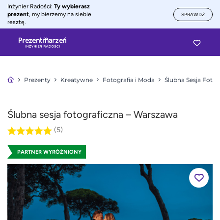
Inżynier Radości:
Ty wybierasz
prezent
, my bierzemy na siebie
SPRAWDŹ
resztę.
Prezenty
Kreatywne
Fotografia i Moda
Ślubna Sesja Fotog
Ślubna sesja fotograficzna – Warszawa
(5)
PARTNER WYRÓŻNIONY