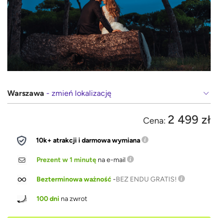
Warszawa
- zmień lokalizację
2 499 zł
Cena:
10k+ atrakcji i darmowa wymiana
Prezent w 1 minutę
na e-mail
Bezterminowa ważność
-
BEZ ENDU GRATIS!
100 dni
na zwrot