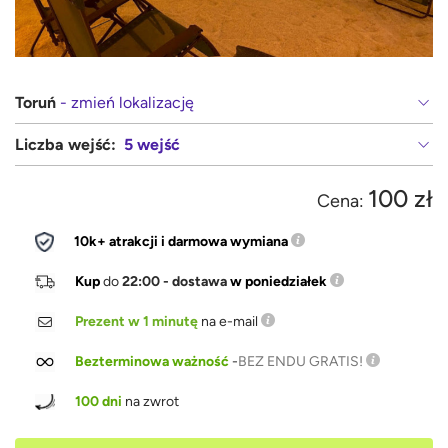
Toruń
- zmień lokalizację
Liczba wejść:
5 wejść
100 zł
Cena:
10k+ atrakcji i darmowa wymiana
Kup
do
22:00 - dostawa
w poniedziałek
Prezent w 1 minutę
na e-mail
Bezterminowa ważność
-
BEZ ENDU GRATIS!
100 dni
na zwrot