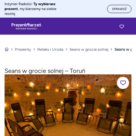
Inżynier Radości:
Ty wybierasz
prezent
, my bierzemy na siebie
SPRAWDŹ
resztę.
Prezenty
Relaks i Uroda
Seans w grocie solnej
Seans w gro
Seans w grocie solnej – Toruń