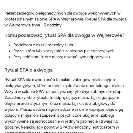
Pakiet zabiegów pielęgnacyjnych dla dwojga wykonywanych w
profesjonalnym salonie SPA w Wejherowie. Rytuał SPA dla dwojga
w Wejherowie trwa 1,5 godziny.
Komu podarować rytuał SPA dla dwojga w Wejherowie?
Rodzicom z okazji rocznicy ślubu
Parze, która lubi korzystać z zabiegów pielęgnacyjnych
Przyjaciółkom, które marzą o wspólnym odpoczynku
Rytuał SPA dla dwojga
Rytuał SPA dla dwóch osób to pakiet zabiegów relaksacyjno-
pielęgnacyjnych, które przenoszą do świata orientalnego relaksu.
Wizyta w salonie SPA rozpoczyna się rytualnym obmyciem stóp.
Zasadniczy etap rytuału to odprężający masaż tajski gorącymi
olejkami aromatycznymi oraz masaż tajski stóp lub głowy do
wyboru. Masaż usuwa nagromadzone w ciele napięcie, daje ulgę
bolącym mięśniom i zapewnia psychiczne ukojenie. Zabiegi
wykonywane są jednocześnie w jednym gabinecie i trwają 1,5
godziny. Relaksujący pobyt w SPA zwieńczony jest toastem w