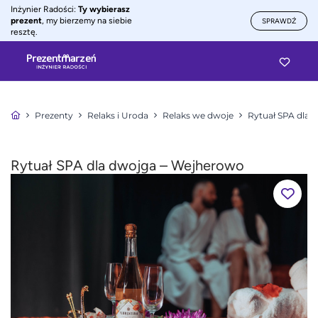
Inżynier Radości:
Ty wybierasz
prezent
, my bierzemy na siebie
SPRAWDŹ
resztę.
Prezenty
Relaks i Uroda
Relaks we dwoje
Rytuał SPA dla 
Rytuał SPA dla dwojga – Wejherowo