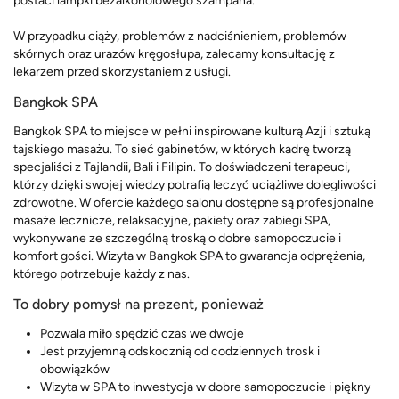
postaci lampki bezalkoholowego szampana.
W przypadku ciąży, problemów z nadciśnieniem, problemów
skórnych oraz urazów kręgosłupa, zalecamy konsultację z
lekarzem przed skorzystaniem z usługi.
Bangkok SPA
Bangkok SPA to miejsce w pełni inspirowane kulturą Azji i sztuką
tajskiego masażu. To sieć gabinetów, w których kadrę tworzą
specjaliści z Tajlandii, Bali i Filipin. To doświadczeni terapeuci,
którzy dzięki swojej wiedzy potrafią leczyć uciążliwe dolegliwości
zdrowotne. W ofercie każdego salonu dostępne są profesjonalne
masaże lecznicze, relaksacyjne, pakiety oraz zabiegi SPA,
wykonywane ze szczególną troską o dobre samopoczucie i
komfort gości. Wizyta w Bangkok SPA to gwarancja odprężenia,
którego potrzebuje każdy z nas.
To dobry pomysł na prezent, ponieważ
Pozwala miło spędzić czas we dwoje
Jest przyjemną odskocznią od codziennych trosk i
obowiązków
Wizyta w SPA to inwestycja w dobre samopoczucie i piękny