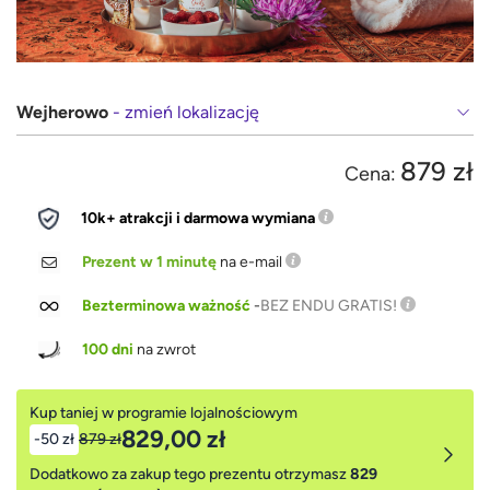
Wejherowo
- zmień lokalizację
879 zł
Cena:
10k+ atrakcji i darmowa wymiana
Prezent w 1 minutę
na e-mail
Bezterminowa ważność
-
BEZ ENDU GRATIS!
100 dni
na zwrot
Kup taniej w programie lojalnościowym
829,00 zł
-50 zł
879 zł
Dodatkowo za zakup tego prezentu otrzymasz
829