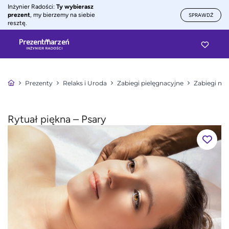
Inżynier Radości:
Ty wybierasz
prezent
, my bierzemy na siebie
SPRAWDŹ
resztę.
Prezenty
Relaks i Uroda
Zabiegi pielęgnacyjne
Zabiegi na 
Rytuał piękna – Psary