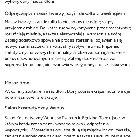
wykonywany masaż dłoni.
Odprężający masaż twarzy, szyi i dekoltu z peelingiem
Masaż twarzy, szyi i dekoltu to niesamowicie odprężający i
przyjemny zabieg. Delikatne ruchy wykonywane przez masażystkę
rozluźniają mięśnie, a także uelastyczniają i wzmacniają skórę.
Zabieg dodatkowo spowalnia proces starzenia i pojawiania się
nowych zmarszczek, ma korzystny wpływ na układ krążenia,
limfatyczny, nerwowy i hormonalny, a także wspomaga leczenie
bólów spowodowanych migreną. Zabieg doskonale usuwa
nagromadzone napięcie i wprawia w przyjemny stan zrelaksowania.
Masaż dłoni
Wykonany zostanie masaż dłoni, który poprawi krążenie, zniweluje
bóle mięśniowe i zrelaksuje.
Salon Kosmetyczny Wenus
Salon Kosmetyczny Wenus w Psarach k. Będzina. To miejsce, w
którym każdy zazna oczekiwanego relaksu, odprężenia i
wypoczynku. W ofercie salonu znajdują się między innymi masaże,
zabiegi pielęgnacyjne na ciało i twarz, a także usługi uzupełniające,