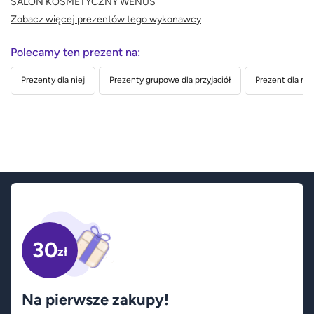
SALON KOSMETYCZNY WENUS
Zobacz więcej prezentów tego wykonawcy
Polecamy ten prezent na:
Prezenty dla niej
Prezenty grupowe dla przyjaciół
Prezent dla nau
30
zł
Na pierwsze zakupy!