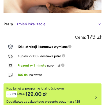
Psary
- zmień lokalizację
179 zł
Cena:
10k+ atrakcji i darmowa wymiana
Kup
do
22:00 - dostawa
jutro
Prezent w 1 minutę
na e-mail
100 dni
na zwrot
Kup taniej w programie lojalnościowym
129,00 zł
-50 zł
179 zł
Dodatkowo za zakup tego prezentu otrzymasz
129