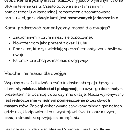
osobą.
Romantyczny masaż
realizowany jest w wybranym salonie
SPA na terenie kraju. Często odbywa się w tym samym
pomieszczeniu w kameralnej, romantycznie zaaranżowanej
przestrzeni, gdzie
dwoje ludzi jest masowanych jednocześnie
.
Komu podarować romantyczny masaż dla dwojga?
Zakochanym, którym należy się odpoczynek
Nowożeńcom jako prezent z okazji ślubu
Rodzicom, którzy uwielbiają spędzać romantyczne chwile we
dwoje
Parom, które chcą wzmacniać swoją więź
Voucher na masaż dla dwojga
Wspólny masaż dla dwóch osób to doskonała opcja, łącząca
elementy
relaksu, bliskości i pielęgnacji
, co czyni go doskonałym
prezentem na rocznicę ślubu czy inne okazje. Masaż wykonywany
jest
jednocześnie w jednym pomieszczeniu przez dwóch
masażystów
. Zabiegi wykonywane są w kameralnych gabinetach,
gdzie dzięki odpowiedniemu wystrojowi, świetle oraz muzyce,
panuje atmosfera sprzyjająca odprężeniu.
Jeśli chcesz podarować bliskiej Ci osobie czas tylko dla niej,