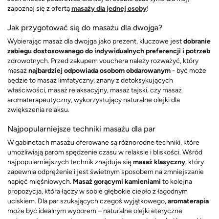
zapoznaj się z ofertą
masaży dla jednej osoby
!
Jak przygotować się do masażu dla dwojga?
Wybierając masaż dla dwojga jako prezent, kluczowe jest
dobranie
zabiegu dostosowanego do indywidualnych preferencji i potrzeb
zdrowotnych. Przed zakupem vouchera należy rozważyć, który
masaż
najbardziej odpowiada osobom obdarowanym
- być może
będzie to masaż limfatyczny, znany z detoksykujących
właściwości, masaż relaksacyjny, masaż tajski, czy masaż
aromaterapeutyczny, wykorzystujący naturalne olejki dla
zwiększenia relaksu.
Najpopularniejsze techniki masażu dla par
W gabinetach masażu oferowane są różnorodne techniki, które
umożliwiają parom spędzenie czasu w relaksie i bliskości. Wśród
najpopularniejszych technik znajduje się
masaż klasyczny
, który
zapewnia odprężenie i jest świetnym sposobem na zmniejszanie
napięć mięśniowych.
Masaż gorącymi kamieniami
to kolejna
propozycja, która łączy w sobie głębokie ciepło z łagodnym
uciskiem. Dla par szukających czegoś wyjątkowego,
aromaterapia
może być idealnym wyborem – naturalne olejki eteryczne