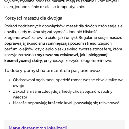
wykorzystywane podczas masażu mają za zadanie ukoić umysł i
ciało, jednocześnie działając terapeutycznie.
Korzyści masażu dla dwojga
Pośród codziennych obowiązków, masaż dla dwóch osób staje się
chwilą, kiedy można się zatrzymać, docenić bliskość i
zregenerować zarówno ciało, jak i umysł. Regularne sesje masażu
p
oprawiają jakość snu i zmniejszają poziom stresu
. Zapach
perfum, olejków, czy ciepło blasku świec, tworzą atmosferę, która
sprzyja zarówno
zmysłowemu relaksowi, jak i pielęgnacji
kosmetycznej skóry
, przynosząc korzyści długoterminowe.
To dobry pomysł na prezent dla par, ponieważ
Obdarowani będą mogli spędzić romantyczne chwile tylko we
dwoje
Zakochani sami zdecydują, kiedy chcą spędzić wspólny
wieczór
Masaże poprawiają krążenie krwi i pozwalają się relaksować
Mapa dostępnych lokalizacji