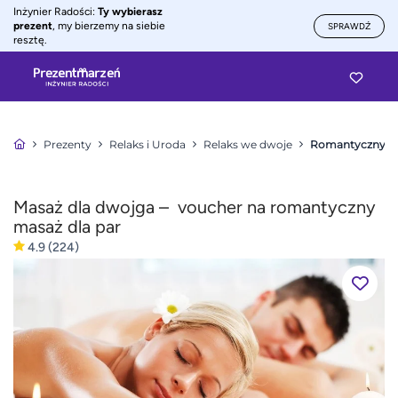
Inżynier Radości:
Ty wybierasz
prezent
, my bierzemy na siebie
SPRAWDŹ
resztę.
Prezenty
Relaks i Uroda
Relaks we dwoje
Romantyczny ma
Masaż dla dwojga – voucher na romantyczny
masaż dla par
4.9
(224)