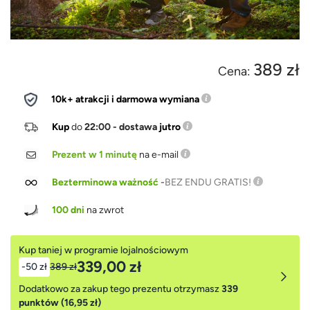
389 zł
Cena:
10k+ atrakcji i darmowa wymiana
Kup
do
22:00 - dostawa
jutro
Prezent w 1 minutę
na e-mail
Bezterminowa ważność
-
BEZ ENDU GRATIS!
100 dni
na zwrot
Kup taniej w programie lojalnościowym
339,00 zł
-50 zł
389 zł
Dodatkowo za zakup tego prezentu otrzymasz
339
punktów (16,95 zł)