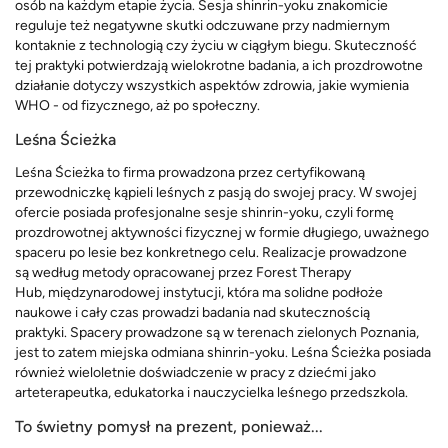
osób na każdym etapie życia. Sesja shinrin-yoku znakomicie
reguluje też negatywne skutki odczuwane przy nadmiernym
kontaknie z technologią czy życiu w ciągłym biegu. Skuteczność
tej praktyki potwierdzają wielokrotne badania, a ich prozdrowotne
działanie dotyczy wszystkich aspektów zdrowia, jakie wymienia
WHO - od fizycznego, aż po społeczny.
Leśna Ścieżka
Leśna Ścieżka to firma prowadzona przez certyfikowaną
przewodniczkę kąpieli leśnych z pasją do swojej pracy. W swojej
ofercie posiada profesjonalne sesje shinrin-yoku, czyli formę
prozdrowotnej aktywności fizycznej w formie długiego, uważnego
spaceru po lesie bez konkretnego celu. Realizacje prowadzone
są według metody opracowanej przez Forest Therapy
Hub, międzynarodowej instytucji, która ma solidne podłoże
naukowe i cały czas prowadzi badania nad skutecznością
praktyki. Spacery prowadzone są w terenach zielonych Poznania,
jest to zatem miejska odmiana shinrin-yoku. Leśna Ścieżka posiada
również wieloletnie doświadczenie w pracy z dziećmi jako
arteterapeutka, edukatorka i nauczycielka leśnego przedszkola.
To świetny pomysł na prezent, ponieważ...