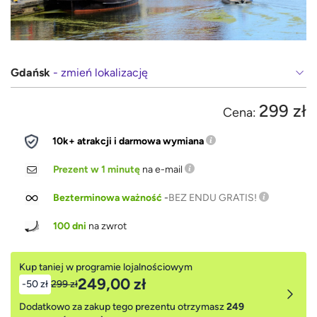
Gdańsk
- zmień lokalizację
299 zł
Cena:
10k+ atrakcji i darmowa wymiana
Prezent w 1 minutę
na e-mail
Bezterminowa ważność
-
BEZ ENDU GRATIS!
100 dni
na zwrot
Kup taniej w programie lojalnościowym
249,00 zł
-50 zł
299 zł
Dodatkowo za zakup tego prezentu otrzymasz
249