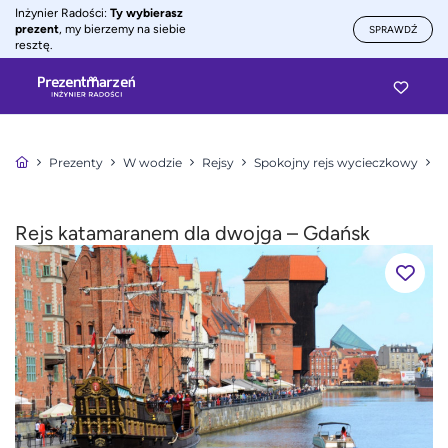
Inżynier Radości:
Ty wybierasz
prezent
, my bierzemy na siebie
SPRAWDŹ
resztę.
Prezenty
W wodzie
Rejsy
Spokojny rejs wycieczkowy
R
Rejs katamaranem dla dwojga – Gdańsk