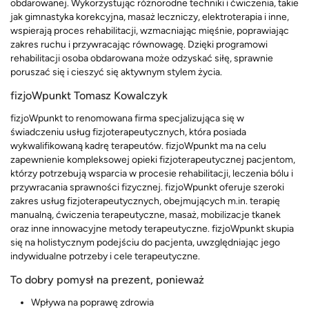
obdarowanej. Wykorzystując różnorodne techniki i ćwiczenia, takie
jak gimnastyka korekcyjna, masaż leczniczy, elektroterapia i inne,
wspierają proces rehabilitacji, wzmacniając mięśnie, poprawiając
zakres ruchu i przywracając równowagę. Dzięki programowi
rehabilitacji osoba obdarowana może odzyskać siłę, sprawnie
poruszać się i cieszyć się aktywnym stylem życia.
fizjoWpunkt Tomasz Kowalczyk
fizjoWpunkt to renomowana firma specjalizująca się w
świadczeniu usług fizjoterapeutycznych, która posiada
wykwalifikowaną kadrę terapeutów. fizjoWpunkt ma na celu
zapewnienie kompleksowej opieki fizjoterapeutycznej pacjentom,
którzy potrzebują wsparcia w procesie rehabilitacji, leczenia bólu i
przywracania sprawności fizycznej. fizjoWpunkt oferuje szeroki
zakres usług fizjoterapeutycznych, obejmujących m.in. terapię
manualną, ćwiczenia terapeutyczne, masaż, mobilizacje tkanek
oraz inne innowacyjne metody terapeutyczne. fizjoWpunkt skupia
się na holistycznym podejściu do pacjenta, uwzględniając jego
indywidualne potrzeby i cele terapeutyczne.
To dobry pomysł na prezent, ponieważ
Wpływa na poprawę zdrowia