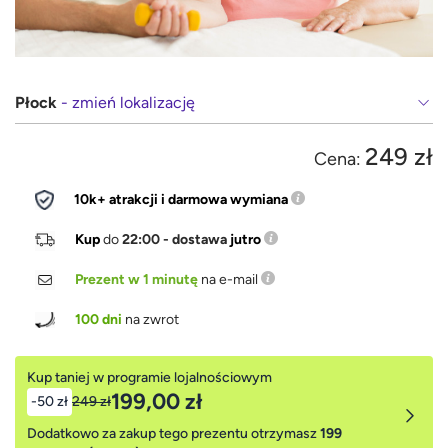
Płock
- zmień lokalizację
249 zł
Cena:
10k+ atrakcji i darmowa wymiana
Kup
do
22:00 - dostawa
jutro
Prezent w 1 minutę
na e-mail
100 dni
na zwrot
Kup taniej w programie lojalnościowym
199,00 zł
-50 zł
249 zł
Dodatkowo za zakup tego prezentu otrzymasz
199