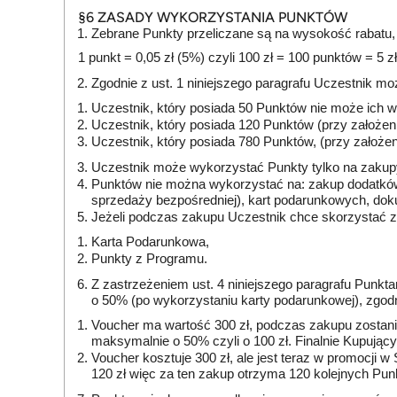
§6 ZASADY WYKORZYSTANIA PUNKTÓW
Zebrane Punkty przeliczane są na wysokość rabatu
1 punkt = 0,05 zł (5%) czyli 100 zł = 100 punktów = 5 z
Zgodnie z ust. 1 niniejszego paragrafu Uczestnik mo
Uczestnik, który posiada 50 Punktów nie może ich
Uczestnik, który posiada 120 Punktów (przy założe
Uczestnik, który posiada 780 Punktów, (przy założ
Uczestnik może wykorzystać Punkty tylko na zakup
Punktów nie można wykorzystać na: zakup dodatków 
sprzedaży bezpośredniej), kart podarunkowych, doku
Jeżeli podczas zakupu Uczestnik chce skorzystać z
Karta Podarunkowa,
Punkty z Programu.
Z zastrzeżeniem ust. 4 niniejszego paragrafu Punk
o 50% (po wykorzystaniu karty podarunkowej), zgodn
Voucher ma wartość 300 zł, podczas zakupu zostanie
maksymalnie o 50% czyli o 100 zł. Finalnie Kupując
Voucher kosztuje 300 zł, ale jest teraz w promocji 
120 zł więc za ten zakup otrzyma 120 kolejnych Pu