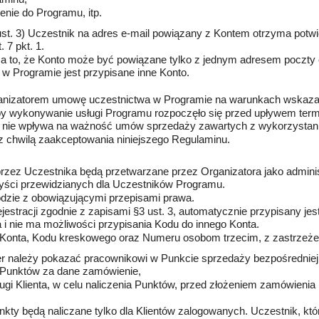
enie do Programu, itp.
st. 3) Uczestnik na adres e-mail powiązany z Kontem otrzyma potwie
 7 pkt. 1.
a to, że Konto może być powiązane tylko z jednym adresem poczty e
o w Programie jest przypisane inne Konto.
ganizatorem umowę uczestnictwa w Programie na warunkach wskaza
y wykonywanie usługi Programu rozpoczęło się przed upływem term
u nie wpływa na ważność umów sprzedaży zawartych z wykorzystan
 chwilą zaakceptowania niniejszego Regulaminu.
rzez Uczestnika będą przetwarzane przez Organizatora jako admini
yści przewidzianych dla Uczestników Programu.
dzie z obowiązującymi przepisami prawa.
estracji zgodnie z zapisami §3 ust. 3, automatycznie przypisany 
i nie ma możliwości przypisania Kodu do innego Konta.
 Konta, Kodu kreskowego oraz Numeru osobom trzecim, z zastrzeże
r należy pokazać pracownikowi w Punkcie sprzedaży bezpośredniej
a Punktów za dane zamówienie,
i Klienta, w celu naliczenia Punktów, przed złożeniem zamówienia 
kty będą naliczane tylko dla Klientów zalogowanych. Uczestnik, któ