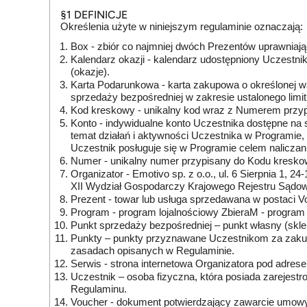
§1 DEFINICJE
Określenia użyte w niniejszym regulaminie oznaczają:
Box - zbiór co najmniej dwóch Prezentów uprawniając
Kalendarz okazji - kalendarz udostępniony Uczestn
(okazje).
Karta Podarunkowa - karta zakupowa o określonej wa
sprzedaży bezpośredniej w zakresie ustalonego limi
Kod kreskowy - unikalny kod wraz z Numerem przyp
Konto - indywidualne konto Uczestnika dostępne na
temat działań i aktywności Uczestnika w Programie
Uczestnik posługuje się w Programie celem naliczan
Numer - unikalny numer przypisany do Kodu kresko
Organizator - Emotivo sp. z o.o., ul. 6 Sierpnia 1
XII Wydział Gospodarczy Krajowego Rejestru Sąd
Prezent - towar lub usługa sprzedawana w postaci V
Program - program lojalnościowy ZbieraM - program
Punkt sprzedaży bezpośredniej – punkt własny (skl
Punkty – punkty przyznawane Uczestnikom za zakup
zasadach opisanych w Regulaminie.
Serwis - strona internetowa Organizatora pod adre
Uczestnik – osoba fizyczna, która posiada zarejest
Regulaminu.
Voucher - dokument potwierdzający zawarcie umowy 