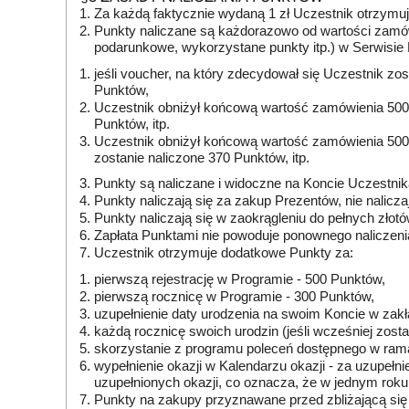
Za każdą faktycznie wydaną 1 zł Uczestnik otrzymuj
Punkty naliczane są każdorazowo od wartości zamówi
podarunkowe, wykorzystane punkty itp.) w Serwisie
jeśli voucher, na który zdecydował się Uczestnik zo
Punktów,
Uczestnik obniżył końcową wartość zamówienia 500 z
Punktów, itp.
Uczestnik obniżył końcową wartość zamówienia 500 z
zostanie naliczone 370 Punktów, itp.
Punkty są naliczane i widoczne na Koncie Uczestnik
Punkty naliczają się za zakup Prezentów, nie nalicz
Punkty naliczają się w zaokrągleniu do pełnych zło
Zapłata Punktami nie powoduje ponownego naliczenia 
Uczestnik otrzymuje dodatkowe Punkty za:
pierwszą rejestrację w Programie - 500 Punktów,
pierwszą rocznicę w Programie - 300 Punktów,
uzupełnienie daty urodzenia na swoim Koncie w za
każdą rocznicę swoich urodzin (jeśli wcześniej zosta
skorzystanie z programu poleceń dostępnego w rama
wypełnienie okazji w Kalendarzu okazji - za uzupeł
uzupełnionych okazji, co oznacza, że w jednym ro
Punkty na zakupy przyznawane przed zbliżającą się 