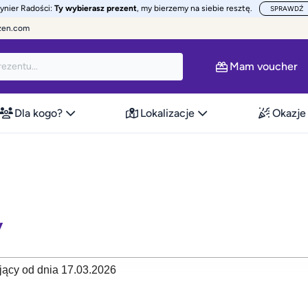
żynier Radości:
Ty wybierasz prezent
, my bierzemy na siebie resztę.
SPRAWDŹ
zen.com
Mam voucher
Dla kogo?
Lokalizacje
Okazje
y
ący od dnia 17.03.2026