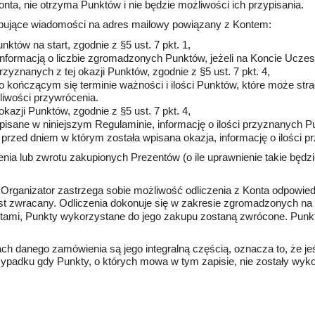
ta, nie otrzyma Punktów i nie będzie możliwości ich przypisania.
pujące wiadomości na adres mailowy powiązany z Kontem:
nktów na start, zgodnie z §5 ust. 7 pkt. 1,
informacją o liczbie zgromadzonych Punktów, jeżeli na Koncie Ucze
rzyznanych z tej okazji Punktów, zgodnie z §5 ust. 7 pkt. 4,
 kończącym się terminie ważności i ilości Punktów, które może str
liwości przywrócenia.
okazji Punktów, zgodnie z §5 ust. 7 pkt. 4,
pisane w niniejszym Regulaminie, informację o ilości przyznanych Punk
i przed dniem w którym została wpisana okazja, informację o ilości p
ienia lub zwrotu zakupionych Prezentów (o ile uprawnienie takie będ
Organizator zastrzega sobie możliwość odliczenia z Konta odpowiedn
jest zwracany. Odliczenia dokonuje się w zakresie zgromadzonych n
mi, Punkty wykorzystane do jego zakupu zostaną zwrócone. Punkty 
h danego zamówienia są jego integralną częścią, oznacza to, że jeś
rzypadku gdy Punkty, o których mowa w tym zapisie, nie zostały wyk