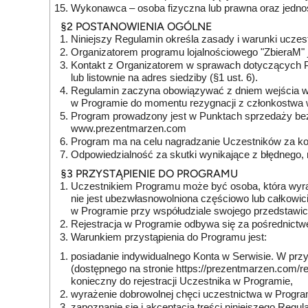
Wykonawca – osoba fizyczna lub prawna oraz jednos
§2 POSTANOWIENIA OGÓLNE
Niniejszy Regulamin określa zasady i warunki ucze
Organizatorem programu lojalnościowego "ZbieraM" 
Kontakt z Organizatorem w sprawach dotyczących Pr
lub listownie na adres siedziby (§1 ust. 6).
Regulamin zaczyna obowiązywać z dniem wejścia w ży
w Programie do momentu rezygnacji z członkostwa w 
Program prowadzony jest w Punktach sprzedaży bezp
www.prezentmarzen.com
Program ma na celu nagradzanie Uczestników za korz
Odpowiedzialność za skutki wynikające z błędnego, 
§3 PRZYSTĄPIENIE DO PROGRAMU
Uczestnikiem Programu może być osoba, która wyrazi
nie jest ubezwłasnowolniona częściowo lub całkowic
w Programie przy współudziale swojego przedstawic
Rejestracja w Programie odbywa się za pośrednict
Warunkiem przystąpienia do Programu jest:
posiadanie indywidualnego Konta w Serwisie. W przyp
(dostępnego na stronie
https://prezentmarzen.com/r
konieczny do rejestracji Uczestnika w Programie,
wyrażenie dobrowolnej chęci uczestnictwa w Progra
zapoznanie się i akceptacja treści niniejszego Regul