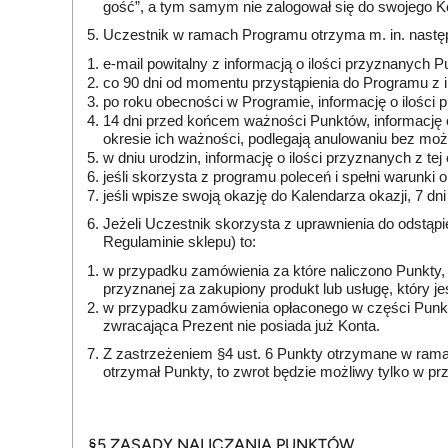
gość”, a tym samym nie zalogował się do swojego Kon
Uczestnik w ramach Programu otrzyma m. in. nastę
e-mail powitalny z informacją o ilości przyznanych Pu
co 90 dni od momentu przystąpienia do Programu z 
po roku obecności w Programie, informację o ilości p
14 dni przed końcem ważności Punktów, informację o
okresie ich ważności, podlegają anulowaniu bez moż
w dniu urodzin, informację o ilości przyznanych z tej 
jeśli skorzysta z programu poleceń i spełni warunki o
jeśli wpisze swoją okazję do Kalendarza okazji, 7 dn
Jeżeli Uczestnik skorzysta z uprawnienia do odstąp
Regulaminie sklepu) to:
w przypadku zamówienia za które naliczono Punkty, 
przyznanej za zakupiony produkt lub usługę, który 
w przypadku zamówienia opłaconego w części Punkta
zwracająca Prezent nie posiada już Konta.
Z zastrzeżeniem §4 ust. 6 Punkty otrzymane w ramac
otrzymał Punkty, to zwrot będzie możliwy tylko w p
§5 ZASADY NALICZANIA PUNKTÓW