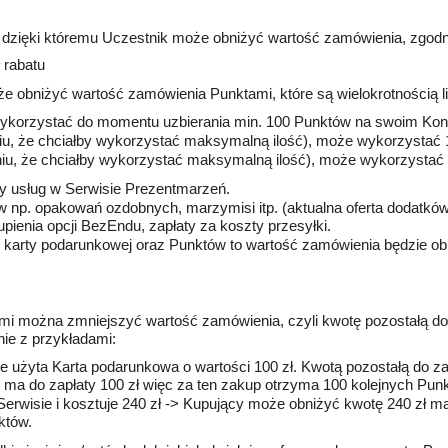
, dzięki któremu Uczestnik może obniżyć wartość zamówienia, zgod
ł rabatu
że obniżyć wartość zamówienia Punktami, które są wielokrotnością li
 wykorzystać do momentu uzbierania min. 100 Punktów na swoim Kon
niu, że chciałby wykorzystać maksymalną ilość), może wykorzystać
eniu, że chciałby wykorzystać maksymalną ilość), może wykorzystać
y usług w Serwisie Prezentmarzeń.
np. opakowań ozdobnych, marzymisi itp. (aktualna oferta dodatków 
pienia opcji BezEndu, zapłaty za koszty przesyłki.
 karty podarunkowej oraz Punktów to wartość zamówienia będzie obn
tami można zmniejszyć wartość zamówienia, czyli kwotę pozostałą d
ie z przykładami:
 użyta Karta podarunkowa o wartości 100 zł. Kwotą pozostałą do zap
y ma do zapłaty 100 zł więc za ten zakup otrzyma 100 kolejnych Pun
w Serwisie i kosztuje 240 zł -> Kupujący może obniżyć kwotę 240 zł 
nktów.