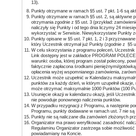
13).
Punkty otrzymane w ramach §5 ust. 7 pkt. 1-6 są ak
Punkty otrzymane w ramach §5 ust. 2, są aktywne po
otrzymania zgodnie z §5 ust. 3 (przykład: zamówieni
naliczyły się Punkty i od tego dnia liczymy 24 mies
wykorzystać w Serwisie. Niewykorzystane Punkty zos
Punkty opisane w §5 ust. 7 pkt. 1, 2 i 3 przyznawa
który Uczestnik otrzymał już Punkty (zgodnie z §5 
W celu skorzystania z programu poleceń, Uczestnik z
Link dostępny jest w zakładce PROGRAM POLECEŃ p
warunki: osoba, której program został polecony, pow
faktycznie zapłacona środkami pieniężnymi/gotówką, 
opłacenia wyżej wspomnianego zamówienia, zarówno 
Uczestnik może uzupełnić w Kalendarzu maksymalnie
punktów za każdy dzień, w którym uzupełnił okazje,
może otrzymać maksymalnie 1000 Punktów (100 Pun
Usunięcie okazji w kalendarzu okazji, jeśli Uczestnik
nie powoduje ponownego naliczenia punktów.
W przypadku rezygnacji z Programu, a następnie pon
Programu, punkty dodawane w ramach ust. 7 nie są
Punkty nie są naliczane dla zamówień złożonych pr
Organizator ma prawo weryfikować zasadność nalicz
Regulaminu Organizator zastrzega sobie możliwość o
powiadamiany na Koncie.