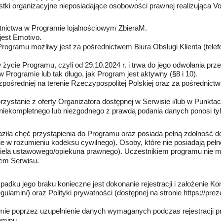
tki organizacyjne nieposiadające osobowości prawnej realizująca V
stnictwa w Programie lojalnościowym ZbieraM.
jest Emotivo.
ogramu możliwy jest za pośrednictwem Biura Obsługi Klienta (tele
cie Programu, czyli od 29.10.2024 r. i trwa do jego odwołania prz
Programie lub tak długo, jak Program jest aktywny (§8 i 10).
ośredniej na terenie Rzeczypospolitej Polskiej oraz za pośrednic
ystanie z oferty Organizatora dostępnej w Serwisie i/lub w Punkta
niekompletnego lub niezgodnego z prawdą podania danych ponosi tylk
ła chęć przystąpienia do Programu oraz posiada pełną zdolność do 
ie w rozumieniu kodeksu cywilnego). Osoby, które nie posiadają peł
iela ustawowego/opiekuna prawnego). Uczestnikiem programu nie mo
wem Serwisu.
adku jego braku konieczne jest dokonanie rejestracji i założenie K
egulamin/
) oraz Polityki prywatności (dostępnej na stronie
https://pre
mie poprzez uzupełnienie danych wymaganych podczas rejestracji p
aminu,