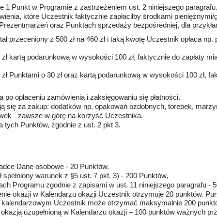
e 1 Punkt w Programie z zastrzeżeniem ust. 2 niniejszego paragrafu
enia, które Uczestnik faktycznie zapłaciłby środkami pieniężnymi/
 Prezentmarzeń oraz Punktach sprzedaży bezpośredniej, dla przykła
stał przeceniony z 500 zł na 460 zł i taką kwotę Uczestnik opłaca np
ł kartą podarunkową w wysokości 100 zł, faktycznie do zapłaty miał
ł Punktami o 30 zł oraz kartą podarunkową w wysokości 100 zł, fakt
a po opłaceniu zamówienia i zaksięgowaniu się płatności.
ają się za zakup: dodatków np. opakowań ozdobnych, torebek, marzym
tówek - zawsze w górę na korzyść Uczestnika.
tych Punktów, zgodnie z ust. 2 pkt 3.
kładce Dane osobowe - 20 Punktów.
ł spełniony warunek z §5 ust. 7 pkt. 3) - 200 Punktów,
ch Programu zgodnie z zapisami w ust. 11 niniejszego paragrafu - 
nienie okazji w Kalendarzu okazji Uczestnik otrzymuje 20 punktów. 
ku kalendarzowym Uczestnik może otrzymać maksymalnie 200 punktów
okazją uzupełnioną w Kalendarzu okazji – 100 punktów ważnych prze