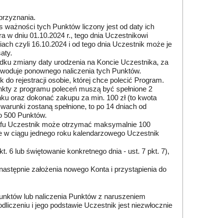
przyznania.
 ważności tych Punktów liczony jest od daty ich
a w dniu 01.10.2024 r., tego dnia Uczestnikowi
ach czyli 16.10.2024 i od tego dnia Uczestnik może je
aty.
padku zmiany daty urodzenia na Koncie Uczestnika, za
powoduje ponownego naliczenia tych Punktów.
do rejestracji osobie, której chce polecić Program.
kty z programu poleceń muszą być spełnione 2
inku oraz dokonać zakupu za min. 100 zł (to kwota
warunki zostaną spełnione, to po 14 dniach od
o 500 Punktów.
grafu Uczestnik może otrzymać maksymalnie 100
że w ciągu jednego roku kalendarzowego Uczestnik
t. 6 lub świętowanie konkretnego dnia - ust. 7 pkt. 7),
następnie założenia nowego Konta i przystąpienia do
unktów lub naliczenia Punktów z naruszeniem
iczeniu i jego podstawie Uczestnik jest niezwłocznie