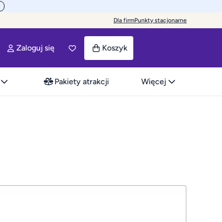
Dla firm
Punkty stacjonarne
Zaloguj się
Koszyk
Pakiety atrakcji
Więcej