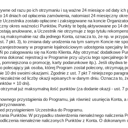
tywne od razu po ich otrzymaniu i są ważne 24 miesiące od daty ich 
 14 dniach od opłacenia zamówienia, natomiast 24 miesięczny okres
e Uczestnika zostało opłacone i zaksięgowane na koncie Organizator
ięczny okres ważności Punktów, Punkty te będą aktywowane po 14 dni
tają anulowane, a Uczestnik nie otrzymuje z tego tytułu rekompens
ne są maksymalnie raz dla jednego Konta, oznacza to, że np. w przy
ust. 7 pkt. 3), to zmiana daty urodzenia na tym samym Koncie nie s
arejestrowany w programie lojalnościowym udostępnia specjalny link 
o zalogowaniu się na Konto Klienta. Aby otrzymać dodatkowe Pun
inna dokonać rejestracji w Programie przy użyciu tego specjalnego l
pomniejszona o promocję, karty podarunkowe itp.). Jeśli obydwa te 
polecający jak osoba, której Program został polecony, otrzymają p
 10 dni swoimi okazjami. Zgodnie z ust. 7 pkt 7 niniejszego para
 niezależnie od liczby okazji wpisanych w danym dniu. Oznacza to, 
któw × 10 dni).
 otrzymał już maksymalną ilość punktów (za dodanie okazji - ust. 7 pk
ownego przystąpienia do Programu, jak również usunięcia Konta, a 
 przyznawane.
zed przystąpieniem Uczestnika do Programu.
ania Punktów. W przypadku stwierdzenia nienależnego naliczenia P
dliczenia nienależnie naliczonych Punktów z Konta. O dokonanym odl