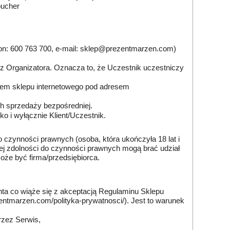
oucher
fon: 600 763 700, e-mail: sklep@prezentmarzen.com)
ez Organizatora. Oznacza to, że Uczestnik uczestniczy
twem sklepu internetowego pod adresem
ch sprzedaży bezpośredniej.
o i wyłącznie Klient/Uczestnik.
czynności prawnych (osoba, która ukończyła 18 lat i
nej zdolności do czynności prawnych mogą brać udział
że być firma/przedsiębiorca.
onta co wiąże się z akceptacją Regulaminu Sklepu
zentmarzen.com/polityka-prywatnosci/
). Jest to warunek
rzez Serwis,