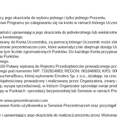
y jego okaziciela do wyboru jednego i tylko jednego Prezentu.
ikowi Programu po zalogowaniu się na konto w ramach którego Ucze
rtości uprawniająca jego okaziciela do jednokrotnego lub wielokro
tu kwotowego.
isany do Konta Uczestnika, za pomocą którego Uczestnik może zbi
 stronie prezentmarzen.com, które automatycznie obejmuje dostęp U
, w tym liczbie zgromadzonych Punktów. Do każdego Konta przypisa
ia Punktów.
wego.
, 24-100 Puławy wpisana do Rejestru Przedsiębiorców prowadzonego 
owego pod numerem NIP: 7162814883; REGON: 061646803; KRS: 000
ouchera/Boxu, której wykonanie Emotivo Sp. z o.o., działając na rz
 lojalnościowy prowadzony i realizowany przez Organizatora, zwany
ep, wyspa sprzedażowa), w którym Organizator sprzedaje swoje prod
y w Punktach sprzedaży bezpośredniej lub Serwisie w ramach Pro
sem
www.prezentmarzen.com
rowane Konto użytkownika w Serwisie Prezentmarzeń oraz przystąpił
i uprawniający jego okaziciela do realizacji prezentu przez Wyko