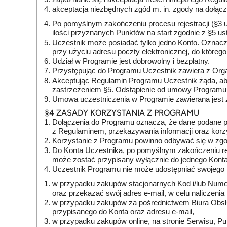
akceptacja niezbędnych zgód m. in. zgody na dołącz
Po pomyślnym zakończeniu procesu rejestracji (§3 u
ilości przyznanych Punktów na start zgodnie z §5 ust.
Uczestnik może posiadać tylko jedno Konto. Oznacz
przy użyciu adresu poczty elektronicznej, do któreg
Udział w Programie jest dobrowolny i bezpłatny.
Przystępując do Programu Uczestnik zawiera z Or
Akceptując Regulamin Programu Uczestnik żąda, ab
zastrzeżeniem §5. Odstąpienie od umowy Program
Umowa uczestniczenia w Programie zawierana jest z
§4 ZASADY KORZYSTANIA Z PROGRAMU
Dołączenia do Programu oznacza, że dane podane p
z Regulaminem, przekazywania informacji oraz korz
Korzystanie z Programu powinno odbywać się w zgo
Do Konta Uczestnika, po pomyślnym zakończeniu rej
może zostać przypisany wyłącznie do jednego Konta 
Uczestnik Programu nie może udostępniać swojego
w przypadku zakupów stacjonarnych Kod i/lub Nume
oraz przekazać swój adres e-mail, w celu naliczeni
w przypadku zakupów za pośrednictwem Biura Obsług
przypisanego do Konta oraz adresu e-mail,
w przypadku zakupów online, na stronie Serwisu, Pun