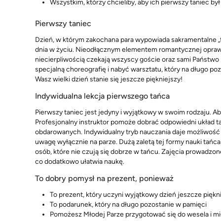
Wszystkim, którzy chcieliby, aby ich pierwszy taniec by
Pierwszy taniec
Dzień, w którym zakochana para wypowiada sakramentalne „t
dnia w życiu. Nieodłącznym elementem romantycznej oprawy 
niecierpliwością czekają wszyscy goście oraz sami Państwo
specjalną choreografię i nabyć warsztatu, który na długo po
Wasz wielki dzień stanie się jeszcze piękniejszy!
Indywidualna lekcja pierwszego tańca
Pierwszy taniec jest jedyny i wyjątkowy w swoim rodzaju. Ab
Profesjonalny instruktor pomoże dobrać odpowiedni układ 
obdarowanych. Indywidualny tryb nauczania daje możliwość
uwagę wyłącznie na parze. Dużą zaletą tej formy nauki tańca
osób, które nie czują się dobrze w tańcu. Zajęcia prowadz
co dodatkowo ułatwia naukę.
To dobry pomysł na prezent, ponieważ
To prezent, który uczyni wyjątkowy dzień jeszcze pięk
To podarunek, który na długo pozostanie w pamięci
Pomożesz Młodej Parze przygotować się do wesela i mi