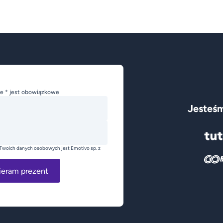
e * jest obowiązkowe
Jesteśm
Twoich danych osobowych jest Emotivo sp. z
ieram prezent