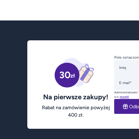
Pole oznaczon
Imię
30
zł
E-mail*
Administratorem 
Na pierwsze zakupy!
o.o.
rozwiń
Odb
Rabat na zamówienie powyżej
400 zł.