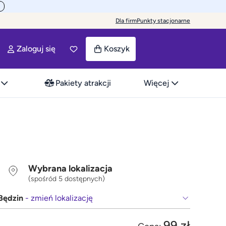
Dla firm
Punkty stacjonarne
Zaloguj się
Koszyk
Pakiety atrakcji
Więcej
Wybrana lokalizacja
(spośród 5 dostępnych)
Będzin
- zmień lokalizację
99 zł