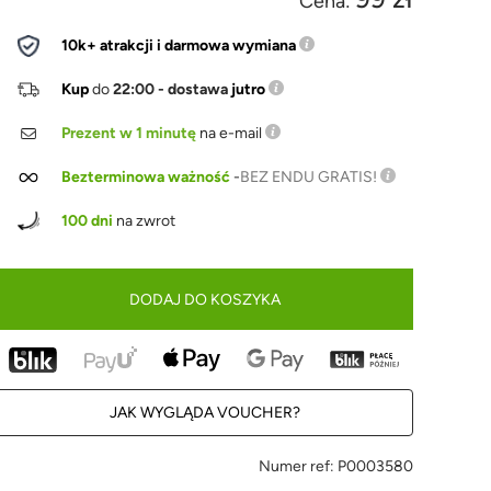
Cena:
10k+ atrakcji i darmowa wymiana
Kup
do
22:00 - dostawa
jutro
Prezent w 1 minutę
na e-mail
Bezterminowa ważność
-
BEZ ENDU GRATIS!
100 dni
na zwrot
DODAJ DO KOSZYKA
JAK WYGLĄDA VOUCHER?
Numer ref:
P0003580