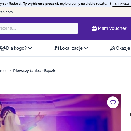
żynier Radości:
Ty wybierasz prezent
, my bierzemy na siebie resztę.
SPRAWDŹ
zen.com
Mam voucher
Dla kogo?
Lokalizacje
Okazje
niec
Pierwszy taniec – Będzin