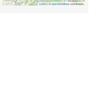
Leaflet
| ©
OpenStreetMap
contributors