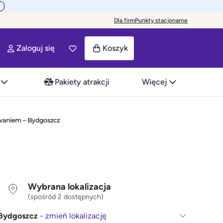
Dla firm
Punkty stacjonarne
Zaloguj się
Koszyk
Pakiety atrakcji
Więcej
waniem – Bydgoszcz
Wybrana lokalizacja
(spośród 2 dostępnych)
Bydgoszcz
- zmień lokalizację