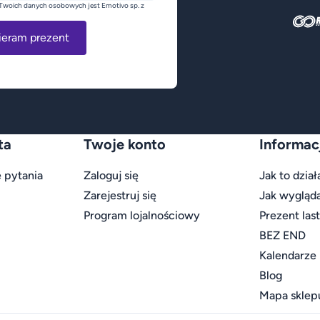
Twoich danych osobowych jest Emotivo sp. z
ieram prezent
ta
Twoje konto
Informac
 pytania
Zaloguj się
Jak to dział
Zarejestruj się
Jak wygląd
Program lojalnościowy
Prezent las
BEZ END
Kalendarze
Blog
Mapa sklep