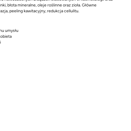
inki, błota mineralne, oleje roślinne oraz zioła. Główne
zja, peeling kawitacyjny, redukcja cellulitu.
anu umysłu
kobieta
i