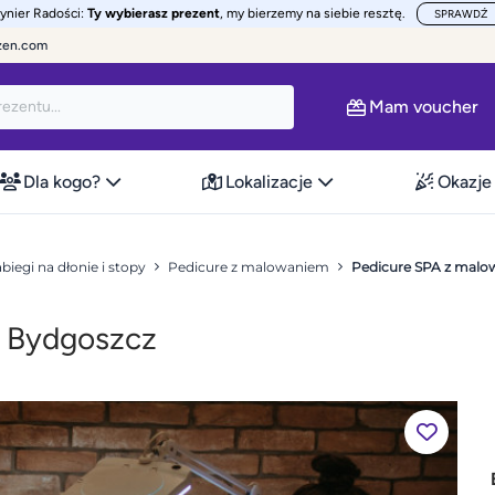
żynier Radości:
Ty wybierasz prezent
, my bierzemy na siebie resztę.
SPRAWDŹ
zen.com
Mam voucher
Dla kogo?
Lokalizacje
Okazje
biegi na dłonie i stopy
Pedicure z malowaniem
Pedicure SPA z malo
– Bydgoszcz