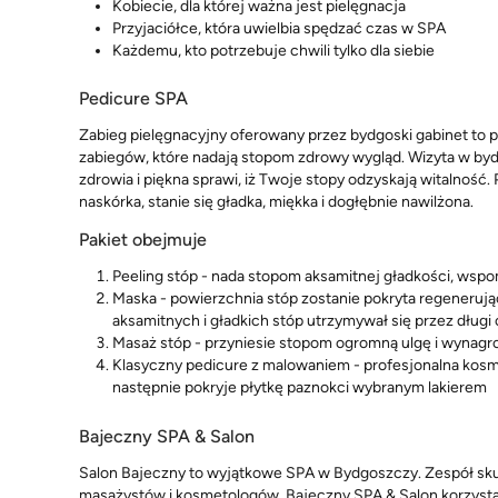
Kobiecie, dla której ważna jest pielęgnacja
Przyjaciółce, która uwielbia spędzać czas w SPA
Każdemu, kto potrzebuje chwili tylko dla siebie
Pedicure SPA
Zabieg pielęgnacyjny oferowany przez bydgoski gabinet to 
zabiegów, które nadają stopom zdrowy wygląd. Wizyta w bydgo
zdrowia i piękna sprawi, iż Twoje stopy odzyskają witalnoś
naskórka, stanie się gładka, miękka i dogłębnie nawilżona.
Pakiet obejmuje
Peeling stóp - nada stopom aksamitnej gładkości, wsp
Maska - powierzchnia stóp zostanie pokryta regenerując
aksamitnych i gładkich stóp utrzymywał się przez długi
Masaż stóp - przyniesie stopom ogromną ulgę i wynagr
Klasyczny pedicure z malowaniem - profesjonalna kosm
następnie pokryje płytkę paznokci wybranym lakierem
Bajeczny SPA & Salon
Salon Bajeczny to wyjątkowe SPA w Bydgoszczy. Zespół sku
masażystów i kosmetologów. Bajeczny SPA & Salon korzyst