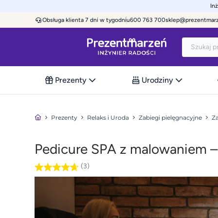
In
Obsługa klienta 7 dni w tygodniu
600 763 700
sklep@prezentmar
Prezenty
Urodziny
Prezenty
Relaks i Uroda
Zabiegi pielęgnacyjne
Za
Pedicure SPA z malowaniem 
(3)