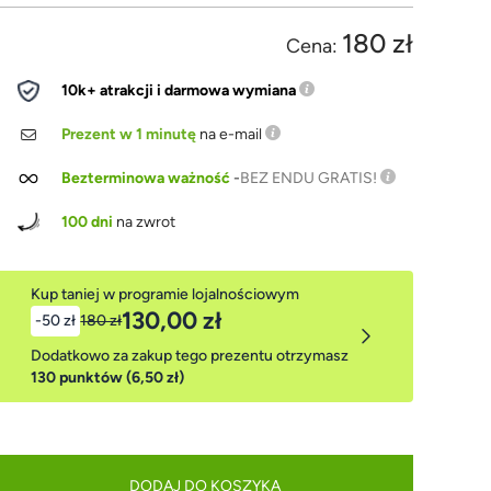
180 zł
Cena:
10k+ atrakcji i darmowa wymiana
Prezent w 1 minutę
na e-mail
Bezterminowa ważność
-
BEZ ENDU GRATIS!
100 dni
na zwrot
Kup taniej w programie lojalnościowym
130,00 zł
-50 zł
180 zł
Dodatkowo za zakup tego prezentu otrzymasz
130 punktów (6,50 zł)
DODAJ DO KOSZYKA