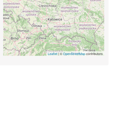
Leaflet
| ©
OpenStreetMap
contributors