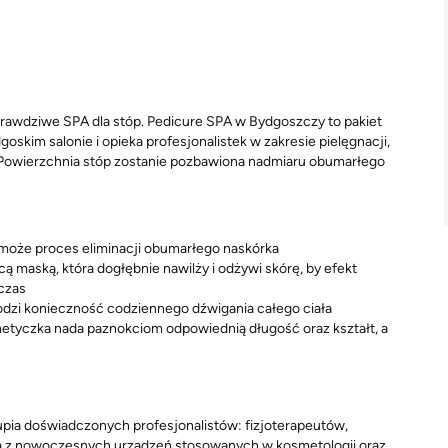
prawdziwe SPA dla stóp. Pedicure SPA w Bydgoszczy to pakiet
skim salonie i opieka profesjonalistek w zakresie pielęgnacji,
ć. Powierzchnia stóp zostanie pozbawiona nadmiaru obumarłego
omoże proces eliminacji obumarłego naskórka
ą maską, która dogłębnie nawilży i odżywi skórę, by efekt
 czas
odzi konieczność codziennego dźwigania całego ciała
etyczka nada paznokciom odpowiednią długość oraz kształt, a
pia doświadczonych profesjonalistów: fizjoterapeutów,
a z nowoczesnych urządzeń stosowanych w kosmetologii oraz