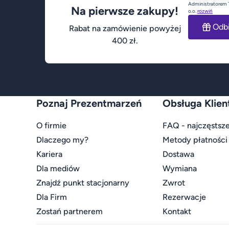
Administratorem 
Na pierwsze zakupy!
o.o.
rozwiń
Odb
Rabat na zamówienie powyżej
400 zł.
Poznaj Prezentmarzeń
Obsługa Klien
O firmie
FAQ - najczęstsze
Dlaczego my?
Metody płatności
Kariera
Dostawa
Dla mediów
Wymiana
Znajdź punkt stacjonarny
Zwrot
Dla Firm
Rezerwacje
Zostań partnerem
Kontakt