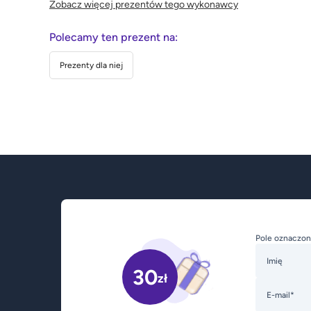
Zobacz więcej prezentów tego wykonawcy
Polecamy ten prezent na:
Prezenty dla niej
Pole oznaczon
Imię
30
zł
E-mail*