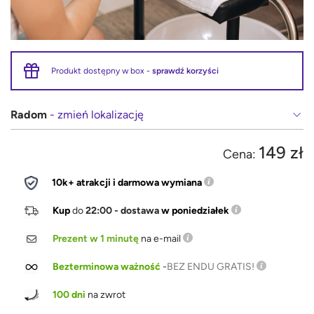
Produkt dostępny w box -
sprawdź korzyści
Radom
- zmień lokalizację
149 zł
Cena:
10k+ atrakcji i darmowa wymiana
Kup
do
22:00 - dostawa
w poniedziałek
Prezent w 1 minutę
na e-mail
Bezterminowa ważność
-
BEZ ENDU GRATIS!
100 dni
na zwrot