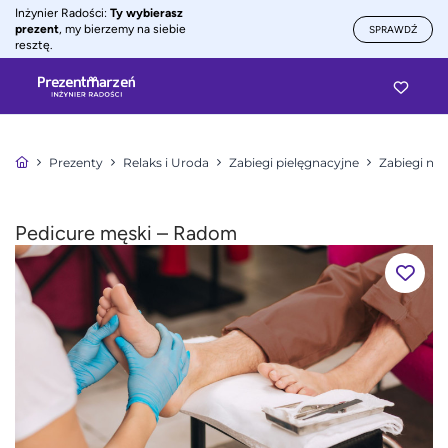
Inżynier Radości:
Ty wybierasz
prezent
, my bierzemy na siebie
SPRAWDŹ
resztę.
Prezenty
Relaks i Uroda
Zabiegi pielęgnacyjne
Zabiegi na 
Pedicure męski – Radom