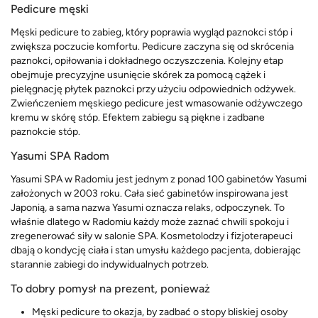
Pedicure męski
Męski pedicure to zabieg, który poprawia wygląd paznokci stóp i
zwiększa poczucie komfortu. Pedicure zaczyna się od skrócenia
paznokci, opiłowania i dokładnego oczyszczenia. Kolejny etap
obejmuje precyzyjne usunięcie skórek za pomocą cążek i
pielęgnację płytek paznokci przy użyciu odpowiednich odżywek.
Zwieńczeniem męskiego pedicure jest wmasowanie odżywczego
kremu w skórę stóp. Efektem zabiegu są piękne i zadbane
paznokcie stóp.
Yasumi SPA Radom
Yasumi SPA w Radomiu jest jednym z ponad 100 gabinetów Yasumi
założonych w 2003 roku. Cała sieć gabinetów inspirowana jest
Japonią, a sama nazwa Yasumi oznacza relaks, odpoczynek. To
właśnie dlatego w Radomiu każdy może zaznać chwili spokoju i
zregenerować siły w salonie SPA. Kosmetolodzy i fizjoterapeuci
dbają o kondycję ciała i stan umysłu każdego pacjenta, dobierając
starannie zabiegi do indywidualnych potrzeb.
To dobry pomysł na prezent, ponieważ
Męski pedicure to okazja, by zadbać o stopy bliskiej osoby