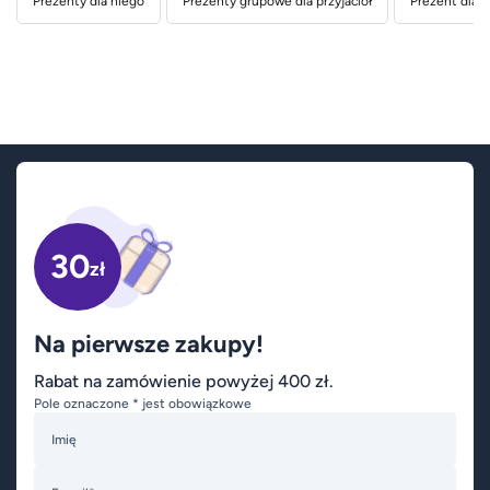
Prezenty dla niego
Prezenty grupowe dla przyjaciół
Prezent dla n
30
zł
Na pierwsze zakupy!
Rabat na zamówienie powyżej 400 zł.
Pole oznaczone * jest obowiązkowe
Imię