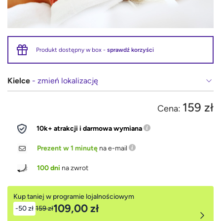
Produkt dostępny w box -
sprawdź korzyści
Kielce
- zmień lokalizację
159 zł
Cena:
10k+ atrakcji i darmowa wymiana
Prezent w 1 minutę
na e-mail
100 dni
na zwrot
Kup taniej w programie lojalnościowym
109,00 zł
-50 zł
159 zł