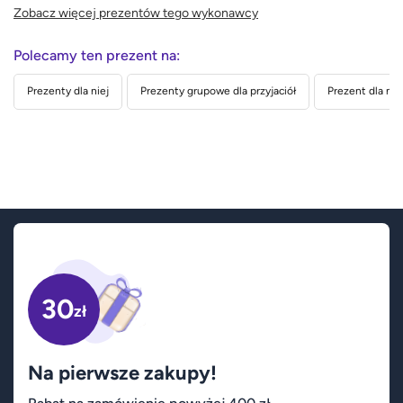
Zobacz więcej prezentów tego wykonawcy
Polecamy ten prezent na:
Prezenty dla niej
Prezenty grupowe dla przyjaciół
Prezent dla nau
30
zł
Na pierwsze zakupy!