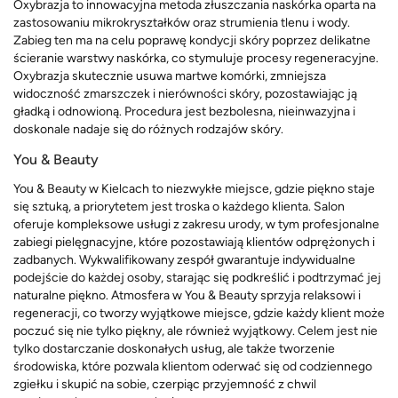
Oxybrazja to innowacyjna metoda złuszczania naskórka oparta na
zastosowaniu mikrokryształków oraz strumienia tlenu i wody.
Zabieg ten ma na celu poprawę kondycji skóry poprzez delikatne
ścieranie warstwy naskórka, co stymuluje procesy regeneracyjne.
Oxybrazja skutecznie usuwa martwe komórki, zmniejsza
widoczność zmarszczek i nierówności skóry, pozostawiając ją
gładką i odnowioną. Procedura jest bezbolesna, nieinwazyjna i
doskonale nadaje się do różnych rodzajów skóry.
You & Beauty
You & Beauty w Kielcach to niezwykłe miejsce, gdzie piękno staje
się sztuką, a priorytetem jest troska o każdego klienta. Salon
oferuje kompleksowe usługi z zakresu urody, w tym profesjonalne
zabiegi pielęgnacyjne, które pozostawiają klientów odprężonych i
zadbanych. Wykwalifikowany zespół gwarantuje indywidualne
podejście do każdej osoby, starając się podkreślić i podtrzymać jej
naturalne piękno. Atmosfera w You & Beauty sprzyja relaksowi i
regeneracji, co tworzy wyjątkowe miejsce, gdzie każdy klient może
poczuć się nie tylko piękny, ale również wyjątkowy. Celem jest nie
tylko dostarczanie doskonałych usług, ale także tworzenie
środowiska, które pozwala klientom oderwać się od codziennego
zgiełku i skupić na sobie, czerpiąc przyjemność z chwil