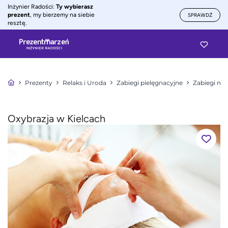
Inżynier Radości:
Ty wybierasz
prezent
, my bierzemy na siebie
SPRAWDŹ
resztę.
Prezenty
Relaks i Uroda
Zabiegi pielęgnacyjne
Zabiegi na 
Oxybrazja w Kielcach