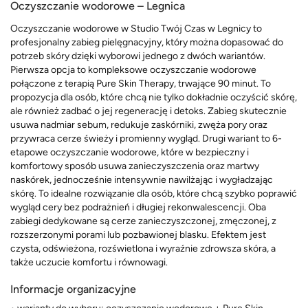
Oczyszczanie wodorowe – Legnica
Oczyszczanie wodorowe w Studio Twój Czas w Legnicy to
profesjonalny zabieg pielęgnacyjny, który można dopasować do
potrzeb skóry dzięki wyborowi jednego z dwóch wariantów.
Pierwsza opcja to kompleksowe oczyszczanie wodorowe
połączone z terapią Pure Skin Therapy, trwające 90 minut. To
propozycja dla osób, które chcą nie tylko dokładnie oczyścić skórę,
ale również zadbać o jej regenerację i detoks. Zabieg skutecznie
usuwa nadmiar sebum, redukuje zaskórniki, zwęża pory oraz
przywraca cerze świeży i promienny wygląd. Drugi wariant to 6-
etapowe oczyszczanie wodorowe, które w bezpieczny i
komfortowy sposób usuwa zanieczyszczenia oraz martwy
naskórek, jednocześnie intensywnie nawilżając i wygładzając
skórę. To idealne rozwiązanie dla osób, które chcą szybko poprawić
wygląd cery bez podrażnień i długiej rekonwalescencji. Oba
zabiegi dedykowane są cerze zanieczyszczonej, zmęczonej, z
rozszerzonymi porami lub pozbawionej blasku. Efektem jest
czysta, odświeżona, rozświetlona i wyraźnie zdrowsza skóra, a
także uczucie komfortu i równowagi.
Informacje organizacyjne