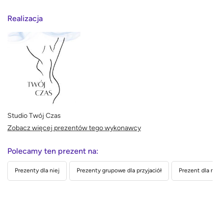
Realizacja
Studio Twój Czas
Zobacz więcej prezentów tego wykonawcy
Polecamy ten prezent na:
Prezenty dla niej
Prezenty grupowe dla przyjaciół
Prezent dla nau