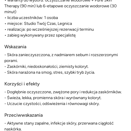
• warianty do wyboru: oczyszczanie wodorowe + Pure Skin
Therapy (90 min) lub 6-etapowe oczyszczanie wodorowe (30
minut)
• liczba uczestników: 1 osoba
• miejsce: Studio Twój Czas, Legnica
• realizacja: po wcześniejszej rezerwacji terminu
• zabieg wykonywany przez specjalistę
Wskazania
- Skóra zanieczyszczona, z nadmiarem sebum i rozszerzonymi
porami.
- Zaskórniki, niedoskonałości, ziemisty koloryt.
- Skóra narażona na smog, stres, szybki tryb życia.
Korzyści i efekty
- Dogłębnie oczyszczone, zwężone pory i redukcja zaskórników.
- Świeża, lekka, promienna skóra i wyrównany koloryt.
- Uczucie czystości, odświeżenia i równowagi skóry.
Przeciwwskazania
- Aktywne stany zapalne, infekcje skóry, przerwana ciągłość
naskórka.