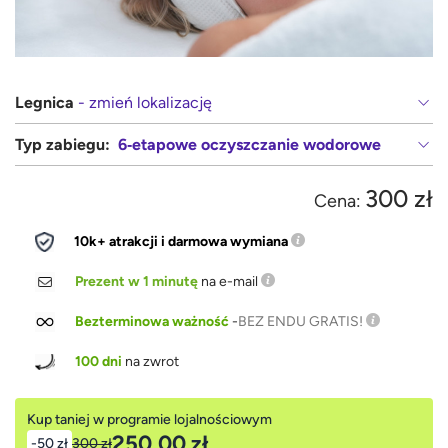
Legnica
- zmień lokalizację
Typ zabiegu:
6‑etapowe oczyszczanie wodorowe
300 zł
Cena:
10k+ atrakcji i darmowa wymiana
Prezent w 1 minutę
na e-mail
Bezterminowa ważność
-
BEZ ENDU GRATIS!
100 dni
na zwrot
Kup taniej w programie lojalnościowym
250,00 zł
-50 zł
300 zł