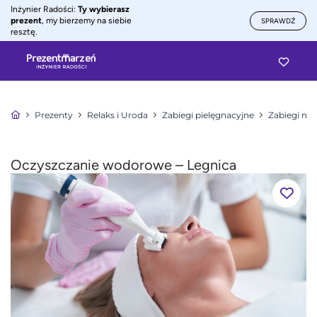
Inżynier Radości:
Ty wybierasz
prezent
, my bierzemy na siebie
SPRAWDŹ
resztę.
Prezenty
Relaks i Uroda
Zabiegi pielęgnacyjne
Zabiegi na 
Oczyszczanie wodorowe – Legnica