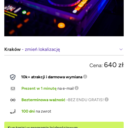
Kraków
- zmień lokalizację
640 zł
Cena:
10k+ atrakcji i darmowa wymiana
Prezent w 1 minutę
na e-mail
Bezterminowa ważność
-
BEZ ENDU GRATIS!
100 dni
na zwrot
Kup taniej w programie lojalnościowym