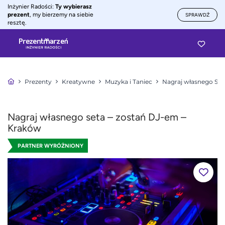
Inżynier Radości:
Ty wybierasz
prezent
, my bierzemy na siebie
SPRAWDŹ
resztę.
Prezenty
Kreatywne
Muzyka i Taniec
Nagraj własnego Set
Nagraj własnego seta – zostań DJ-em –
Kraków
PARTNER WYRÓŻNIONY