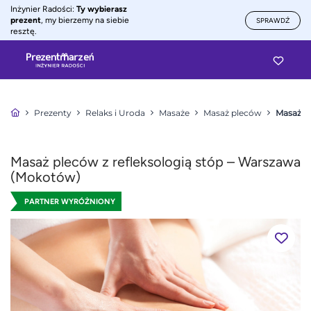
Inżynier Radości:
Ty wybierasz
prezent
, my bierzemy na siebie
SPRAWDŹ
resztę.
Prezenty
Relaks i Uroda
Masaże
Masaż pleców
Masaż pl
Masaż pleców z refleksologią stóp – Warszawa
(Mokotów)
PARTNER WYRÓŻNIONY