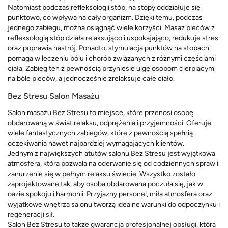
Natomiast podczas refleksologii stóp, na stopy oddziałuje się
punktowo, co wpływa na cały organizm. Dzięki temu, podczas
jednego zabiegu, można osiągnąć wiele korzyści. Masaż pleców z
refleksologią stóp działa relaksująco i uspokajająco, redukuje stres
oraz poprawia nastrój. Ponadto, stymulacja punktów na stopach
pomaga w leczeniu bólu i chorób związanych z różnymi częściami
ciała. Zabieg ten z pewnością przyniesie ulgę osobom cierpiącym
na bóle pleców, a jednocześnie zrelaksuje całe ciało.
Bez Stresu Salon Masażu
Salon masażu Bez Stresu to miejsce, które przenosi osobę
obdarowaną w świat relaksu, odprężenia i przyjemności. Oferuje
wiele fantastycznych zabiegów, które z pewnością spełnią
oczekiwania nawet najbardziej wymagających klientów.
Jednym z największych atutów salonu Bez Stresu jest wyjątkowa
atmosfera, która pozwala na oderwanie się od codziennych spraw i
zanurzenie się w pełnym relaksu świecie. Wszystko zostało
zaprojektowane tak, aby osoba obdarowana poczuła się, jak w
oazie spokoju i harmonii. Przyjazny personel, miła atmosfera oraz
wyjątkowe wnętrza salonu tworzą idealne warunki do odpoczynku i
regeneracji sił.
Salon Bez Stresu to także gwarancja profesjonalnej obsługi, która