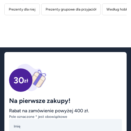
Prezenty dla niej
Prezenty grupowe dla przyjaciół
Według hobby 
30
zł
Na pierwsze zakupy!
Rabat na zamówienie powyżej 400 zł.
Pole oznaczone * jest obowiązkowe
Imię