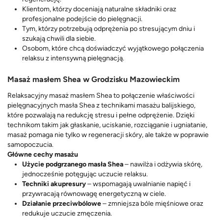
Klientom, którzy doceniają naturalne składniki oraz
profesjonalne podejście do pielęgnacji.
Tym, którzy potrzebują odprężenia po stresującym dniu i
szukają chwili dla siebie.
Osobom, które chcą doświadczyć wyjątkowego połączenia
relaksu z intensywną pielęgnacją.
Masaż masłem Shea w Grodzisku Mazowieckim
Relaksacyjny masaż masłem Shea to połączenie właściwości
pielęgnacyjnych masła Shea z technikami masażu balijskiego,
które pozwalają na redukcję stresu i pełne odprężenie. Dzięki
technikom takim jak głaskanie, uciskanie, rozciąganie i ugniatanie,
masaż pomaga nie tylko w regeneracji skóry, ale także w poprawie
samopoczucia.
Główne cechy masażu
Użycie podgrzanego masła Shea
– nawilża i odżywia skórę,
jednocześnie potęgując uczucie relaksu.
Techniki akupresury
– wspomagają uwalnianie napięć i
przywracają równowagę energetyczną w ciele.
Działanie przeciwbólowe
– zmniejsza bóle mięśniowe oraz
redukuje uczucie zmęczenia.