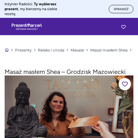
Inżynier Radości:
Ty wybierasz
prezent
, my bierzemy na siebie
SPRAWDŹ
resztę.
Prezenty
Relaks i Uroda
Masaże
Masaż masłem Shea
Ma
Masaż masłem Shea – Grodzisk Mazowiecki