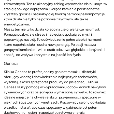
zdrowotnych. Ten relaksacyjny zabieg wprowadza ciało i umysł w
stan głębokiego odprężenia. Gorące kamienie półszlachetne,
kryształy górskie i naturalny olej tworzą harmonijną kompozycję,
która działa nie tylko na poziomie fizycznym, ale także
energetycznym.
Masaż ten nie tylko działa kojąco na ciało, ale także na umysł.
Pomaga pozbyć się stresu i napięcia, uspokajając myśli i
poprawiając nastrój. To doświadczenie pełne ciepła i harmonii,
które napełnia ciało i ducha nową energią. Po sesji masażu
gorącymi kamieniami wiele osób odczuwa głębokie odprężenie i
spokój, co wpływa korzystnie na jakość ich życia.
Genesa
Klinika Genesa to profesjonalny gabinet masażu i dietetyki
oferujący wiedzę i doświadczenie najlepszych fachowców,
wysokiej jakości sprzęt oraz produkty do pielęgnacji. Klinika
Genesa służy pomocą w wypracowaniu odpowiednich nawyków
żywieniowych oraz osiągnięciu wymarzonej sylwetki. To również
idealne miejsce na chwile relaksu i przyjemności spędzone w
pięknych i gustownych wnętrzach. Pracownicy salonu dokładają
wszelkich starań, aby czas spędzony w gabinecie był pełen
duchowych uniesień i napędzał pozytywną energią.