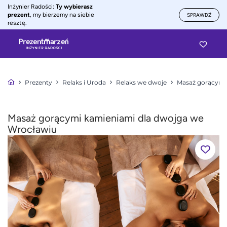
Inżynier Radości:
Ty wybierasz
prezent
, my bierzemy na siebie
SPRAWDŹ
resztę.
Prezenty
Relaks i Uroda
Relaks we dwoje
Masaż gorącymi
Masaż gorącymi kamieniami dla dwojga we
Wrocławiu