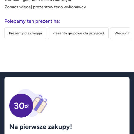
Zobacz więcej prezentów tego wykonawcy
Polecamy ten prezent na:
Prezenty dla dwojga
Prezenty grupowe dla przyjaciół
Według hob
30
zł
Na pierwsze zakupy!