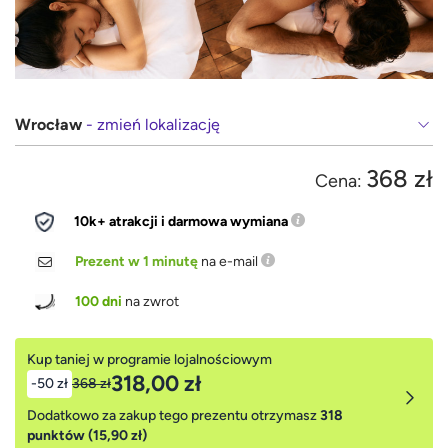
Wrocław
- zmień lokalizację
368 zł
Cena:
10k+ atrakcji i darmowa wymiana
Prezent w 1 minutę
na e-mail
100 dni
na zwrot
Kup taniej w programie lojalnościowym
318,00 zł
-50 zł
368 zł
Dodatkowo za zakup tego prezentu otrzymasz
318
punktów (15,90 zł)