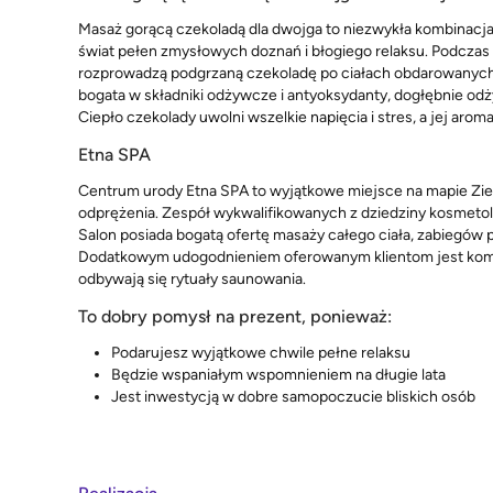
Masaż gorącą czekoladą dla dwojga to niezwykła kombinacja
świat pełen zmysłowych doznań i błogiego relaksu. Podczas
rozprowadzą podgrzaną czekoladę po ciałach obdarowanych,
bogata w składniki odżywcze i antyoksydanty, dogłębnie odży
Ciepło czekolady uwolni wszelkie napięcia i stres, a jej arom
Etna SPA
Centrum urody Etna SPA to wyjątkowe miejsce na mapie Zielo
odprężenia. Zespół wykwalifikowanych z dziedziny kosmetol
Salon posiada bogatą ofertę masaży całego ciała, zabiegów 
Dodatkowym udogodnieniem oferowanym klientom jest komple
odbywają się rytuały saunowania.
To dobry pomysł na prezent, ponieważ:
Podarujesz wyjątkowe chwile pełne relaksu
Będzie wspaniałym wspomnieniem na długie lata
Jest inwestycją w dobre samopoczucie bliskich osób