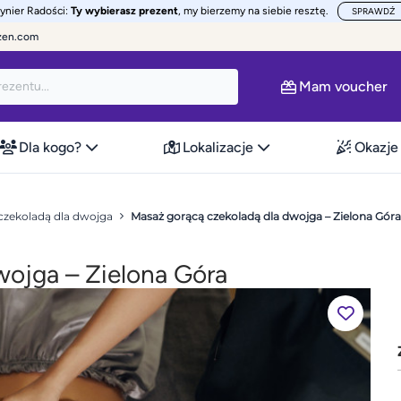
żynier Radości:
Ty wybierasz prezent
, my bierzemy na siebie resztę.
SPRAWDŹ
zen.com
Mam voucher
Dla kogo?
Lokalizacje
Okazje
czekoladą dla dwojga
Masaż gorącą czekoladą dla dwojga – Zielona Góra
wojga – Zielona Góra