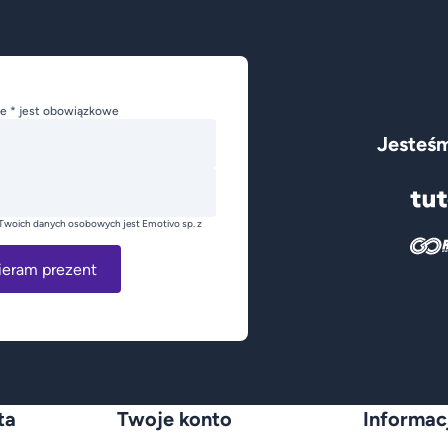
e * jest obowiązkowe
Jesteśm
Twoich danych osobowych jest Emotivo sp. z
ieram prezent
ta
Twoje konto
Informac