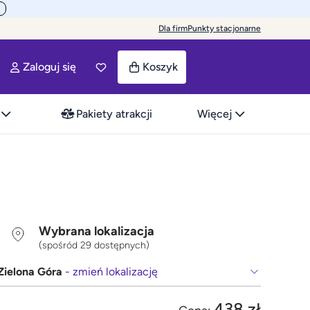
Dla firm
Punkty stacjonarne
Zaloguj się
Koszyk
Pakiety atrakcji
Więcej
Wybrana lokalizacja
(spośród 29 dostępnych)
Zielona Góra
- zmień lokalizację
438 zł