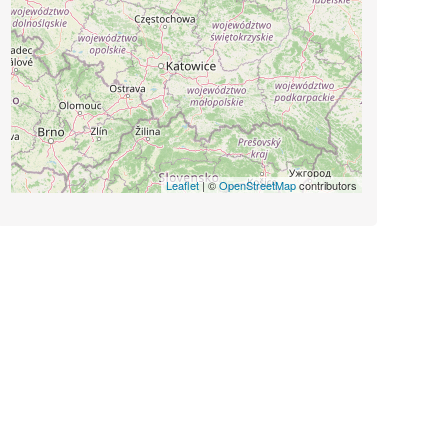
Leaflet
| ©
OpenStreetMap
contributors