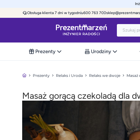
In
Obsługa klienta 7 dni w tygodniu
600 763 700
sklep@prezentmar
Prezenty
Urodziny
Prezenty
Relaks i Uroda
Relaks we dwoje
Masaż 
Masaż gorącą czekoladą dla d