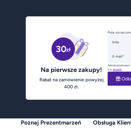
Pole oznaczon
Imię
30
zł
E-mail*
Administratorem 
Na pierwsze zakupy!
o.o.
rozwiń
Odb
Rabat na zamówienie powyżej
400 zł.
Poznaj Prezentmarzeń
Obsługa Klien