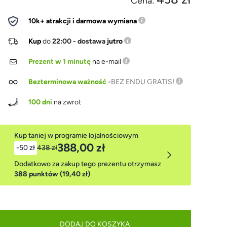
Cena:
10k+ atrakcji i darmowa wymiana
Kup
do
22:00 - dostawa
jutro
Prezent w 1 minutę
na e-mail
Bezterminowa ważność
-
BEZ ENDU GRATIS!
100 dni
na zwrot
Kup taniej w programie lojalnościowym
388,00 zł
-50 zł
438 zł
Dodatkowo za zakup tego prezentu otrzymasz
388 punktów (19,40 zł)
DODAJ DO KOSZYKA