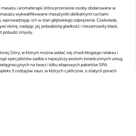
 masażu i aromaterapii, która przeniesie osoby obdarowane w
 masażu wykwalifikowane masażystki delikatnymi ruchami
 wprowadzając ich w stan głębokiego odprężenia. Czekolada,
wi skórę, nadając jej jedwabistą gładkość i niesamowity blask.
at pobudzi zmysły.
nej Góry, w którym można oddać się chwili błogiego relaksu i
ogii specjalistów zadba o najwyższy poziom świadczonych usług.
pielęgnacyjnych na twarz i kilku etapowych pakietów SPA.
ks 5 rodzajów saun, w których cyklicznie, o stałych porach