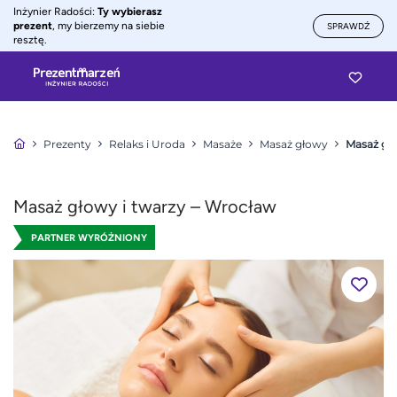
Inżynier Radości:
Ty wybierasz
prezent
, my bierzemy na siebie
SPRAWDŹ
resztę.
Prezenty
Relaks i Uroda
Masaże
Masaż głowy
Masaż gło
Masaż głowy i twarzy – Wrocław
PARTNER WYRÓŻNIONY