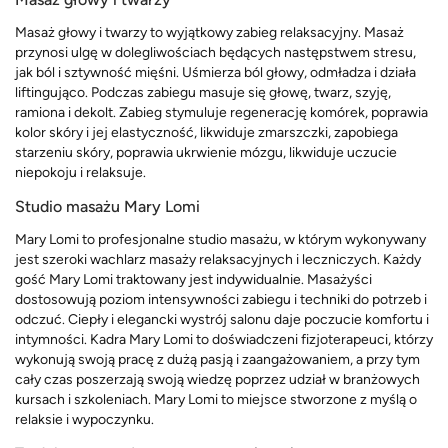
Masaż głowy i twarzy to wyjątkowy zabieg relaksacyjny. Masaż
przynosi ulgę w dolegliwościach będących następstwem stresu,
jak ból i sztywność mięśni. Uśmierza ból głowy, odmładza i działa
liftingująco. Podczas zabiegu masuje się głowę, twarz, szyję,
ramiona i dekolt. Zabieg stymuluje regenerację komórek, poprawia
kolor skóry i jej elastyczność, likwiduje zmarszczki, zapobiega
starzeniu skóry, poprawia ukrwienie mózgu, likwiduje uczucie
niepokoju i relaksuje.
Studio masażu Mary Lomi
Mary Lomi to profesjonalne studio masażu, w którym wykonywany
jest szeroki wachlarz masaży relaksacyjnych i leczniczych. Każdy
gość Mary Lomi traktowany jest indywidualnie. Masażyści
dostosowują poziom intensywności zabiegu i techniki do potrzeb i
odczuć. Ciepły i elegancki wystrój salonu daje poczucie komfortu i
intymności. Kadra Mary Lomi to doświadczeni fizjoterapeuci, którzy
wykonują swoją pracę z dużą pasją i zaangażowaniem, a przy tym
cały czas poszerzają swoją wiedzę poprzez udział w branżowych
kursach i szkoleniach. Mary Lomi to miejsce stworzone z myślą o
relaksie i wypoczynku.