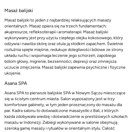
Masaż balijski
Masaż balijski to jeden z najbardziej relaksujących masaży
orientalnych. Masaż opiera się na trzech fundamentach:
akupresurze, refleksoterapii i aromaterapii. Masaż balijski
wykonywany jest przy użyciu ciepłego olejku kokosowego, który
odżywia i nawilża skórę oraz otula ją słodkim zapachem. Świetnie
rozluźnia spięte mięśnie, redukuje dolegliwości bólowe ze strony
układu ruchu i wspomaga leczenie jego schorzeń, zapobiega
bólom głowy, migrenie, bezsenności, depresji oraz zmniejsza
uczucie zmęczenia. Masaż balijski zapewnia psychiczne i fizyczne
ukojenie.
Asana SPA
Asana SPA to pierwsze balijskie SPA w Nowym Sączu mieszczące
się w ścisłym centrum miasta. Salon wyposażony jest w trzy
komfortowe gabinety, w tym jeden przeznaczony do masażu dla
par. Kadra salonu to doświadczone masażystki z Bali, z których
każda zdobywała wiedzę i doświadczenie w prestiżowych szkołach
masażu w Indonezji. Zabiegi wykonywane w salonie obejmują
szeroką gamę masaży i rytuałów w orientalnym stylu. Całość