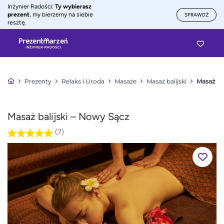
Inżynier Radości:
Ty wybierasz
prezent
, my bierzemy na siebie
SPRAWDŹ
resztę.
Prezenty
Relaks i Uroda
Masaże
Masaż balijski
Masaż bal
Masaż balijski – Nowy Sącz
(7)