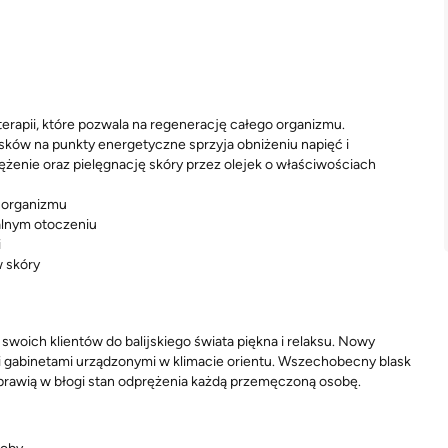
 terapii, które pozwala na regenerację całego organizmu.
sków na punkty energetyczne sprzyja obniżeniu napięć i
żenie oraz pielęgnację skóry przez olejek o właściwościach
 organizmu
lnym otoczeniu
i
w skóry
swoich klientów do balijskiego świata piękna i relaksu. Nowy
mi gabinetami urządzonymi w klimacie orientu. Wszechobecny blask
prawią w błogi stan odprężenia każdą przemęczoną osobę.