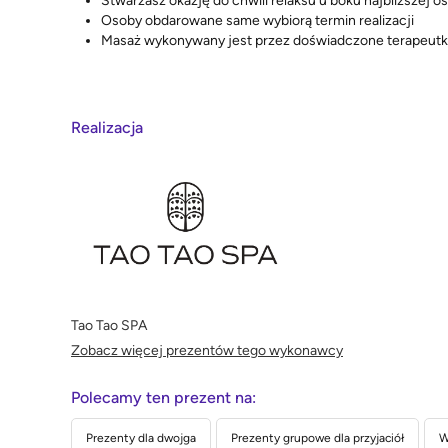
Stwarzasz okazję do chwili relaksu u boku najbliższej o
Osoby obdarowane same wybiorą termin realizacji
Masaż wykonywany jest przez doświadczone terapeutki 
Realizacja
Tao Tao SPA
Zobacz więcej prezentów tego wykonawcy
Polecamy ten prezent na:
Prezenty dla dwojga
Prezenty grupowe dla przyjaciół
W