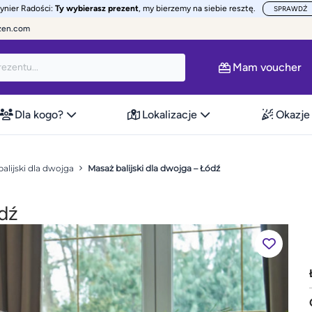
żynier Radości:
Ty wybierasz prezent
, my bierzemy na siebie resztę.
SPRAWDŹ
zen.com
Mam voucher
Dla kogo?
Lokalizacje
Okazje
alijski dla dwojga
Masaż balijski dla dwojga – Łódź
ódź