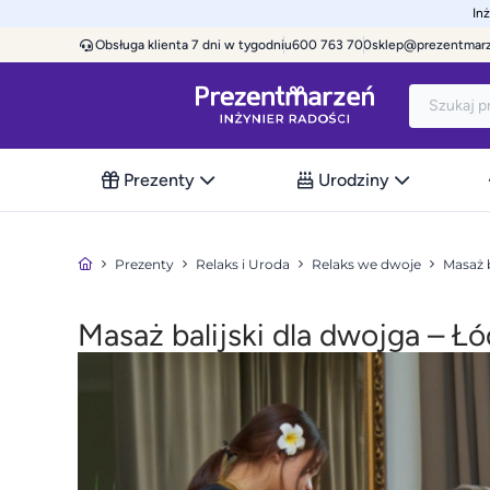
In
Obsługa klienta 7 dni w tygodniu
600 763 700
sklep@prezentmar
Prezenty
Urodziny
Prezenty
Relaks i Uroda
Relaks we dwoje
Masaż b
Masaż balijski dla dwojga – Ł