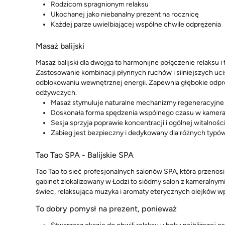
Rodzicom spragnionym relaksu
Ukochanej jako niebanalny prezent na rocznicę
Każdej parze uwielbiającej wspólne chwile odprężenia
Masaż balijski
Masaż balijski dla dwojga to harmonijne połączenie relaksu i
Zastosowanie kombinacji płynnych ruchów i silniejszych uci
odblokowaniu wewnętrznej energii. Zapewnia głębokie odprę
odżywczych.
Masaż stymuluje naturalne mechanizmy regeneracyjne
Doskonała forma spędzenia wspólnego czasu w kamera
Sesja sprzyja poprawie koncentracji i ogólnej witalnośc
Zabieg jest bezpieczny i dedykowany dla różnych typó
Tao Tao SPA - Balijskie SPA
Tao Tao to sieć profesjonalnych salonów SPA, która przenosi 
gabinet zlokalizowany w Łodzi to siódmy salon z kameralny
świec, relaksująca muzyka i aromaty eterycznych olejków w
To dobry pomysł na prezent, ponieważ