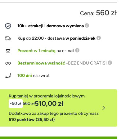
560 zł
Cena:
10k+ atrakcji i darmowa wymiana
Kup
do
22:00 - dostawa
w poniedziałek
Prezent w 1 minutę
na e-mail
Bezterminowa ważność
-
BEZ ENDU GRATIS!
100 dni
na zwrot
Kup taniej w programie lojalnościowym
510,00 zł
-50 zł
560 zł
Dodatkowo za zakup tego prezentu otrzymasz
510 punktów (25,50 zł)