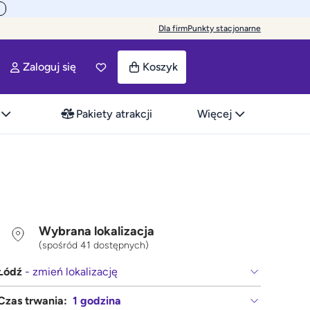
Dla firm
Punkty stacjonarne
Zaloguj się
Koszyk
Pakiety atrakcji
Więcej
Wybrana lokalizacja
(spośród 41 dostępnych)
Łódź
- zmień lokalizację
Czas trwania:
1 godzina