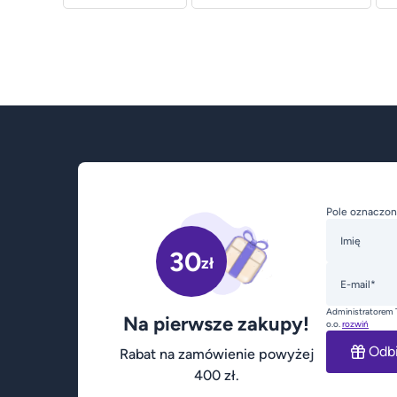
Pole oznaczon
Imię
30
zł
E-mail*
Administratorem 
Na pierwsze zakupy!
o.o.
rozwiń
Odb
Rabat na zamówienie powyżej
400 zł.