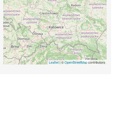
Leaflet
| ©
OpenStreetMap
contributors