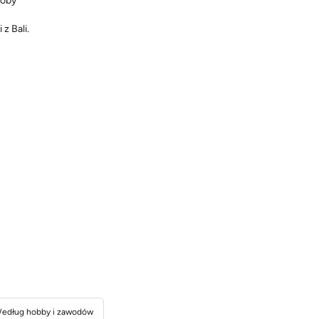
soby
z Bali.
edług hobby i zawodów